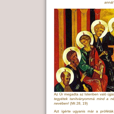
annál 
Az Úr megadta az Istenben való újjás
tegyétek tanítványommá mind a né
nevében!
(
Mt 28, 19
)
Azt ígérte ugyanis már a próféták