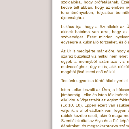
szolgálóira, hogy prófétáljanak. Ezé
kedve telt abban, hogy az emberi n
teremtményeiben, teljesítse bennü
újdonságára.
Lukács írja, hogy a Szentlélek az 
akinek hatalma van arra, hogy az
szövetséget. Ezért minden nyelve
egységre a különálló törzseket, és ő 
Az Úr is megígérte már előre, hogy el
száraz búzaliszt víz nélkül nem lehe
egyek a mennyből származó víz né
nedvességhez, úgy mi is, akik előző
magától jövő isteni eső nélkül.
Testünk ugyanis a fürdő által nyeri el
Isten Lelke leszállt az Úrra, a bölc
jámborság Lelke és Isten félelmének
elküldte a Vigasztalót az egész földr
(
Lk 10, 18
)
. Éppen ezért van szüks
váljunk, s ahol vádlónk van, legyen 
rablók kezébe esett, akin ő maga meg
Szentlélek által az Atya és a Fiú kép
dénárokat, és megsokszorozva számol