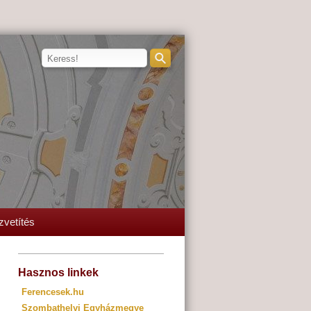
zvetítés
Hasznos linkek
Ferencesek.hu
Szombathelyi Egyházmegye