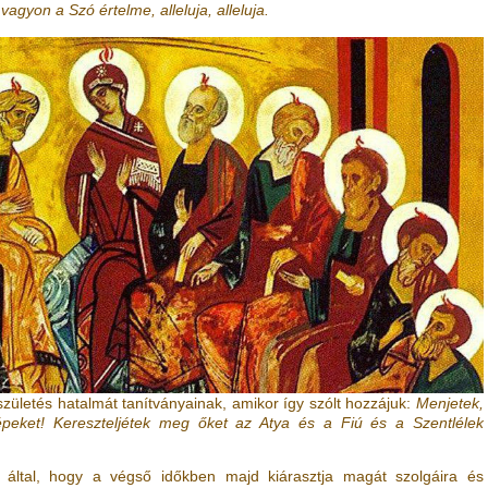
vagyon a Szó értelme, alleluja, alleluja.
zületés hatalmát tanítványainak, amikor így szólt hozzájuk:
Menjetek,
peket! Kereszteljétek meg őket az Atya és a Fiú és a Szentlélek
 által, hogy a végső időkben majd kiárasztja magát szolgáira és