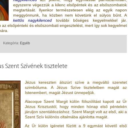
egyszerre végezzük a kilenc elsőpéntek és az elsőszombatok
megtartását. Ilyenkor természetesen elég az egyik napon
meggyónnunk, ha közben nem követünk el súlyos bűnt. A
kettős nagykilenced
további bőséges kegyelmekkel jár.
az elsőpénteki és elsőszombati engesztelést, mert így sok kegyelmet
ára.
Kategória:
Egyéb
s Szent Szívének tisztelete
Jézus kereszten átszúrt szíve a megváltó szeretet
szimbóluma. A Jézus Szíve tiszteletben magát az
Istenembert, magát Jézust ünnepeljük.
Alacoque Szent Margit külön fölszólítást kapott az Úr
Jézus Krisztustól, hogy minden hónap első péntekén
járuljon szentáldozáshoz. Szent Margit volt az első, aki a
Szent Szív különös oltalmába ajánlotta magát.
Az Úr külön ígéretet fűzött a 9 egymást követő első