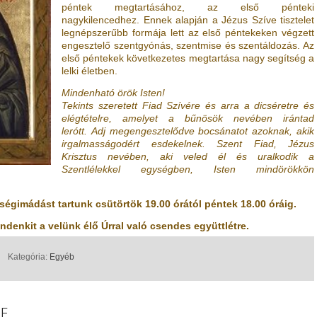
péntek megtartásához, az első pénteki
nagykilencedhez. Ennek alapján a Jézus Szíve tisztelet
legnépszerűbb formája lett az első péntekeken végzett
engesztelő szentgyónás, szentmise és szentáldozás. Az
első péntekek következetes megtartása nagy segítség a
lelki életben.
Mindenható örök Isten!
Tekints szeretett Fiad Szívére és arra a dicséretre és
elégtételre, amelyet a bűnösök nevében irántad
lerótt.
Adj megengesztelődve bocsánatot azoknak, akik
irgalmasságodért esdekelnek. Szent Fiad, Jézus
Krisztus nevében, aki veled él és uralkodik a
Szentlélekkel egységben, Isten mindörökkön
gimádást tartunk csütörtök 19.00 órától péntek 18.00 óráig.
ndenkit a velünk élő Úrral való csendes együttlétre.
Kategória:
Egyéb
E