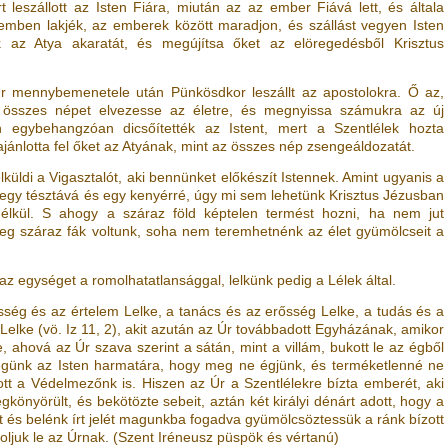
rt leszállott az Isten Fiára, miután az az ember Fiává lett, és általa
emben lakjék, az emberek között maradjon, és szállást vegyen Isten
k az Atya akaratát, és megújítsa őket az elöregedésből Krisztus
Úr mennybemenetele után Pünkösdkor leszállt az apostolokra. Ő az,
 összes népet elvezesse az életre, és megnyissa számukra az új
n egybehangzóan dicsőítették az Istent, mert a Szentlélek hozta
ajánlotta fel őket az Atyának, mint az összes nép zsengeáldozatát.
küldi a Vigasztalót, aki bennünket előkészít Istennek. Amint ugyanis a
t egy tésztává és egy kenyérré, úgy mi sem lehetünk Krisztus Jézusban
lkül. S ahogy a száraz föld képtelen termést hozni, ha nem jut
leg száraz fák voltunk, soha nem teremhetnénk az élet gyümölcseit a
 az egységet a romolhatatlansággal, lelkünk pedig a Lélek által.
sesség és az értelem Lelke, a tanács és az erősség Lelke, a tudás és a
 Lelke
(vö.
Iz 11, 2
)
, akit azután az Úr továbbadott Egyházának, amikor
e, ahová az Úr szava szerint a sátán, mint a villám, bukott le az égből
égünk az Isten harmatára, hogy meg ne égjünk, és terméketlenné ne
ott a Védelmezőnk is. Hiszen az Úr a Szentlélekre bízta emberét, aki
könyörült, és bekötözte sebeit, aztán két királyi dénárt adott, hogy a
ét és belénk írt jelét magunkba fogadva gyümölcsöztessük a ránk bízott
juk le az Úrnak. (Szent Iréneusz püspök és vértanú)