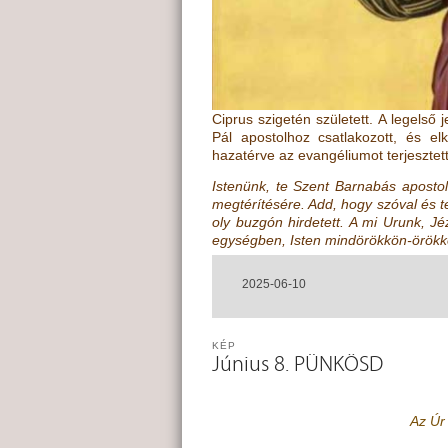
Ciprus szigetén született. A legelső
Pál apostolhoz csatlakozott, és elk
hazatérve az evangéliumot terjesztett
Istenünk, te Szent Barnabás apostolt
megtérítésére. Add, hogy szóval és t
oly buzgón hirdetett. A mi Urunk, Jéz
egységben, Isten mindörökkön-örökk
2025-06-10
KÉP
Június 8. PÜNKÖSD
Az Úr 