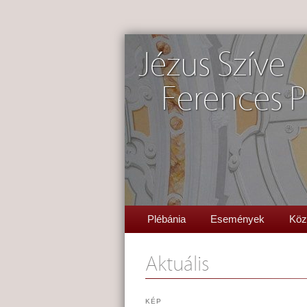
Jézus Szíve
Ferences P
Plébánia
Események
Köz
Aktuális
KÉP