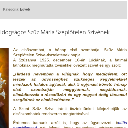
Kategória:
Egyéb
oldogságos Szűz Mária Szeplőtelen Szívének
Az elsőszombat, a hónap első szombatja, Szűz Mária
Szeplőtelen Szíve-tiszteletének napja.
A Szűzanya 1925. december 10-én Lúciának, a fatimai
látnoknak megmutatta tövisekkel övezett szívét és így szólt:
„Hirdesd nevemben a világnak, hogy megígérem: ott
leszek az üdvösséghez szükséges kegyelmekkel
mindazok halálos ágyánál, akik 5 egymást követő hónap
első szombatján meggyónnak, megáldoznak,
elimádkozzák a rózsafüzért és egy negyed óráig társamul
szegődnek az elmélkedésben.”
A Szent Szűz Szíve iránti tiszteletünket kifejezhetjük az
elsőszombatok rendszeres megtartásával.
Érdemes tudnunk arról is, hogy az úgynevezett
k
ettős
nagykilenced
azt jelenti, hogy egymással párhuzamosan,