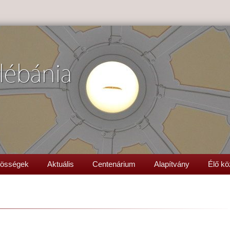
lébánia
össégek
Aktuális
Centenárium
Alapítvány
Élő kö