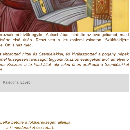
 jeruzsálemi hívők egyike. Antiochiában hirdette az evangéliumot, majd
ísérte első útján. Részt vett a jeruzsálemi zsinaton. Szülőföldjére
e. Ott is halt meg.
 eltöltötted hittel és Szentlélekkel, és kiválasztottad a pogány népek
ettel hűségesen tanúságot tegyünk Krisztus evangéliumáról, amelyet ő
us Krisztus, a te Fiad által, aki veled él és uralkodik a Szentlélekkel
é.
Kategória:
Egyéb
Lelke betölté a földkerekséget, alleluja,
s ki mindeneket összetart: