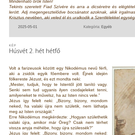
Mindenható örök Isten!
Tekints szeretett Fiad Szívére és arra a dicséretre és elégtét
lerótt.
Adj megengesztelődve bocsánatot azoknak, akik irgalmas
Krisztus nevében, aki veled él és uralkodik a Szentlélekkel egy
2025-05-01
Kategória:
Egyéb
KÉP
Húsvét 2. hét hétfő
Volt a farizeusok között egy Nikodémus nevű férfi,
aki a zsidók egyik főembere volt. Éjnek idején
fölkereste Jézust, és ezt mondta neki:
„Mester, tudjuk, hogy te Istentől jött tanító vagy.
Senki sem tud ugyanis ilyen csodajeleket tenni,
amilyeneket te művelsz, ha az Isten nincs vele.”
Jézus így felelt neki: „Bizony, bizony, mondom
neked, ha valaki újra nem születik, nem láthatja
meg az Isten országát.”
Erre Nikodémus megkérdezte: „Hogyan születhetik
valaki újra, amikor már Öreg? Csak nem térhet
vissza anyja méhébe, hogy újra szülessék?”
Jézus így felelt: „Bizony, bizony, mondom neked: