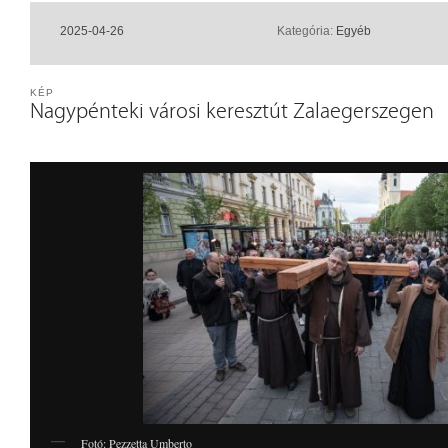
2025-04-26
Kategória:
Egyéb
KÉP
Nagypénteki városi keresztút Zalaegerszegen
Fotó: Pezzetta Umberto