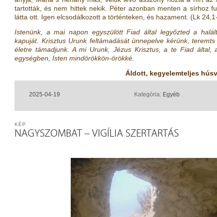
tartották, és nem hittek nekik. Péter azonban menten a sírhoz fut
látta ott. Igen elcsodálkozott a történteken, és hazament. (Lk 24,1
Istenünk, a mai napon egyszülött Fiad által legyőzted a halált
kapuját. Krisztus Urunk feltámadását ünnepelve kérünk, teremts 
életre támadjunk. A mi Urunk, Jézus Krisztus, a te Fiad által, 
egységben, Isten mindörökkön-örökké.
Áldott, kegyelemteljes húsv
2025-04-19
Kategória:
Egyéb
KÉP
NAGYSZOMBAT – VIGÍLIA SZERTARTÁS