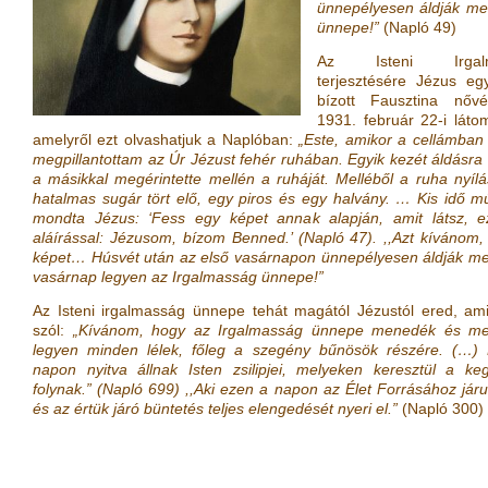
ünnepélyesen áldják me
ünnepe!”
(Napló 49)
Az Isteni Irgalm
terjesztésére Jézus eg
bízott Fausztina nőv
1931. február 22-i láto
amelyről ezt olvashatjuk a Naplóban:
„Este, amikor a cellámban 
megpillantottam az Úr Jézust fehér ruhában. Egyik kezét áldásra
a másikkal megérintette mellén a ruháját. Melléből a ruha nyíl
hatalmas sugár tört elő, egy piros és egy halvány. … Kis idő m
mondta Jézus: ‘Fess egy képet annak alapján, amit látsz, e
aláírással: Jézusom, bízom Benned.’ (Napló 47). ,,Azt kívánom,
képet… Húsvét után az első vasárnapon ünnepélyesen áldják me
vasárnap legyen az Irgalmasság ünnepe!”
Az Isteni irgalmasság ünnepe tehát magától Jézustól ered, ami
szól:
„Kívánom, hogy az Irgalmasság ünnepe menedék és m
legyen minden lélek, főleg a szegény bűnösök részére. (…)
napon nyitva állnak Isten zsilipjei, melyeken keresztül a ke
folynak.” (Napló 699) ,,Aki ezen a napon az Élet Forrásához járu
és az értük járó büntetés teljes elengedését nyeri el.”
(Napló 300)