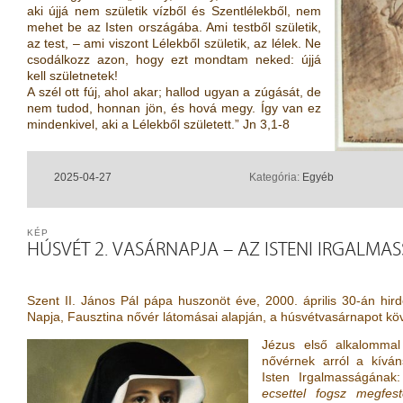
aki újjá nem születik vízből és Szentlélekből, nem
mehet be az Isten országába. Ami testből születik,
az test, – ami viszont Lélekből születik, az lélek. Ne
csodálkozz azon, hogy ezt mondtam neked: újjá
kell születnetek!
A szél ott fúj, ahol akar; hallod ugyan a zúgását, de
nem tudod, honnan jön, és hová megy. Így van ez
mindenkivel, aki a Lélekből született.”
Jn 3,1-8
2025-04-27
Kategória:
Egyéb
KÉP
HÚSVÉT 2. VASÁRNAPJA – AZ ISTENI IRGALM
Szent II. János Pál pápa huszonöt éve, 2000. április 30-án hir
Napja, Fausztina nővér látomásai alapján, a húsvétvasárnapot kö
Jézus első alkalommal
nővérnek arról a kíván
Isten Irgalmasságának:
ecsettel fogsz megfes