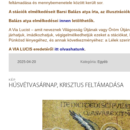
feltámadása és mennybemenetele között került sor.
A stációk elmélkedéseit Barsi Balázs atya írta, az illusztráci
Balázs atya elmélkedései
innen
letölthetők.
A Via Lucist – amit neveznek Világosság Útjának vagy Öröm Útján
járhatjuk, imádkozhatjuk, végigelmélkedhetjük ezeket a stációkat
Pünkösd lényegéhez, és annak következményéhez: a Lélek szerint
A VIA LUCIS eredetéről
itt olvashatunk
.
2025-04-20
Kategória:
Egyéb
KÉP
HÚSVÉTVASÁRNAP, KRISZTUS FELTÁMADÁSA