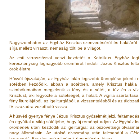
Nagyszombaton az Egyház Krisztus szenvedéséről és haláláról e
sírja mellett virraszt, némaság tölti be a világot.
Az esti virrasztással veszi kezdetét a Katolikus Egyház l
kereszténység legnagyobb örömhírét hirdeti: Jézus Krisztus fel
örök életre.
Húsvét éjszakáján, az Egyház talán legszebb ünneplése jeleníti m
sötétben kezdődik, abban a sötétben, amely Krisztus halála u
szimbólumaiban megjelenik a fény és a sötét, a tűz és a víz
Krisztust, aki legyőzte a sötétséget, a halált. A vigília szertartás
fény liturgiájából, az igeliturgiából, a vízszentelésből és az áldozati
IV. századra vezethető vissza.
A húsvéti gyertya fénye Jézus Krisztus győzelmét jelzi, feltámadá
és egyúttal a világ sötétjébe, hogy új reményt adjon. Az Egyház
örömének
után kezdődik az igeliturgia: az ószövetségi olvasm
nagy állomásain. Az utolsó olvasmány után felcsendül a
Glór
harangok”, Krisztus győzelmének ünneplésére hívva.