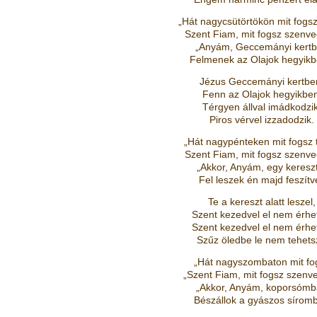
„Hát nagycsütörtökön mit fogsz
Szent Fiam, mit fogsz szenve
„Anyám, Geccemányi kert
Felmenek az Olajok hegyikb
Jézus Geccemányi kertbe
Fenn az Olajok hegyikben
Térgyen állval imádkodzik
Piros vérvel izzadodzik.
„Hát nagypénteken mit fogsz t
Szent Fiam, mit fogsz szenve
„Akkor, Anyám, egy keresz
Fel leszek én majd feszítve
Te a kereszt alatt leszel,
Szent kezedvel el nem érhe
Szent kezedvel el nem érhe
Szűz öledbe le nem tehets
„Hát nagyszombaton mit fo
„Szent Fiam, mit fogsz szenv
„Akkor, Anyám, koporsóm
Bészállok a gyászos síromb