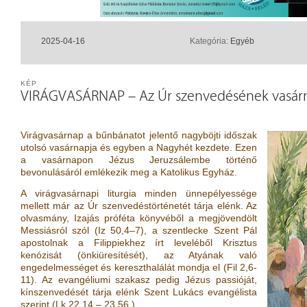
2025-04-16
Kategória:
Egyéb
KÉP
VIRÁGVASÁRNAP – Az Úr szenvedésének vasár
Virágvasárnap a bűnbánatot jelentő nagyböjti időszak
utolsó vasárnapja és egyben a Nagyhét kezdete. Ezen
a vasárnapon Jézus Jeruzsálembe történő
bevonulásáról emlékezik meg a Katolikus Egyház.
A virágvasárnapi liturgia minden ünnepélyessége
mellett már az Úr szenvedéstörténetét tárja elénk. Az
olvasmány, Izajás próféta könyvéből a megjövendölt
Messiásról szól (Iz 50,4–7), a szentlecke Szent Pál
apostolnak a Filippiekhez írt leveléből Krisztus
kenózisát (önkiüresítését), az Atyának való
engedelmességet és kereszthalálát mondja el (Fil 2,6-
11). Az evangéliumi szakasz pedig Jézus passióját,
kínszenvedését tárja elénk Szent Lukács evangélista
szerint (Lk 22,14 – 23,56 ).