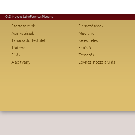
© 2014 Jézus Szíve Ferences Plébánia
Szerzeteseink
Elérhetőségek
Munkatársak
Miserend
Tanácsadó Testület
Keresztelés
Történet
Esküvő
Fíliák
Temetés
Alapítvány
Egyházi hozzájárulás