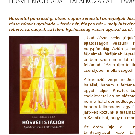
HÚSVÉT NYOLCADA – TALÁLKOZÁS A FELTÁM
Húsvéttól pünkösdig, ötven napon keresztül ünnepeljük Jézu
része húsvét nyolcada – fehér hét, fényes hét – mely húsvét
fehérvasárnappal, az Isteni Irgalmasság vasárnapjával zárul.
„Utad, ​Jézus, veled járju
ájtatosságon veszünk 
nagypéntekig. Aztán „a hé
fájdalmak férfijának lépt
emberi szem nem lát el
feltámadt Jézus újra feltű
csendjében mellé szegődhe
A keresztút véget ér Jéz
halállal, hanem a feltám
együtt teljes. Krisztus 
cselekedetei és az alázat
nem a halál dermedtségét
hanem feltámadást egy új é
járt-kelt köztünk a feltám
a Szentlelket, hogy ne ma
Az öröm útja, e „ zar
tanítványaival való ta