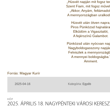
„Húsvét napján mit fogsz te
Szent Fiam, mit fogsz művel
„Akkor, Anyám, feltámado
A mennyországban uralkod
Húsvét után ötven napra
Piros Pünközsd hajnalára
Elkűdöm a Vigasztalót,
A fejérszínű Galambot.
Pünközsd után nyócvan nap
Nagyboldogasszony napjár
Felviszlek a mennyország
A mennyei boldogságba.
Amment.
Forrás: Magyar Kurír
2025-04-16
Kategória:
Egyéb
KÉP
2025. ÁPRILIS 18. NAGYPÉNTEKI VÁROSI KERES