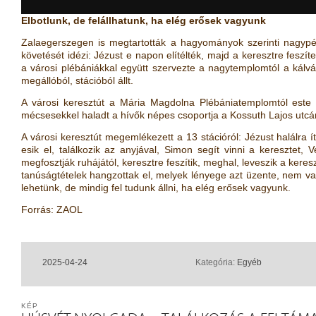
Elbotlunk, de felállhatunk, ha elég erősek vagyunk
Zalaegerszegen is megtartották a hagyományok szerinti nagypént
követését idézi: Jézust e napon elítélték, majd a keresztre fesz
a városi plébániákkal együtt szervezte a nagytemplomtól a kálvá
megállóból, stációból állt.
A városi keresztút a Mária Magdolna Plébániatemplomtól este hé
mécsesekkel haladt a hívők népes csoportja a Kossuth Lajos utcán 
A városi keresztút megemlékezett a 13 stációról: Jézust halálra ít
esik el, találkozik az anyjával, Simon segít vinni a keresztet, 
megfosztják ruhájától, keresztre feszítik, meghal, leveszik a keresz
tanúságtételek hangzottak el, melyek lényege azt üzente, nem v
lehetünk, de mindig fel tudunk állni, ha elég erősek vagyunk.
Forrás: ZAOL
2025-04-24
Kategória:
Egyéb
KÉP