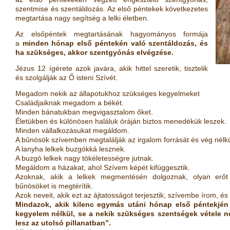
szentmise és szentáldozás. Az első péntekek következetes
megtartása nagy segítség a lelki életben.
Az elsőpéntek megtartásának hagyományos formája
a
minden hónap első péntekén való szentáldozás, és
ha szükséges, akkor szentgyónás elvégzése.
Jézus 12 ígérete azok javára, akik hittel szeretik, tisztelik
és szolgálják az Ő isteni Szívét.
Megadom nekik az állapotukhoz szükséges kegyelmeket
Családjaiknak megadom a békét.
Minden bánatukban megvigasztalom őket.
Életükben és különösen haláluk óráján biztos menedékük leszek.
Minden vállalkozásukat megáldom.
A bűnösök szívemben megtalálják az irgalom forrását és vég nélkü
A lanyha lelkek buzgókká lesznek.
A buzgó lelkek nagy tökéletességre jutnak.
Megáldom a házakat, ahol Szívem képét kifüggesztik.
Azoknak, akik a lelkek megmentésén dolgoznak, olyan erő
bűnösöket is megtérítik.
Azok neveit, akik ezt az ájtatosságot terjesztik, szívembe írom, é
Mindazok, akik kilenc egymás utáni hónap első péntekjé
kegyelem nélkül, se a nekik szükséges szentségek vétele n
lesz az utolsó pillanatban”.