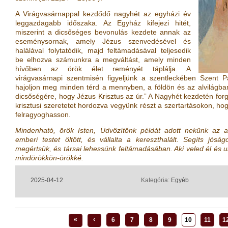
A Virágvasárnappal kezdődő nagyhét az egyházi év
leggazdagabb időszaka. Az Egyház kifejezi hitét,
miszerint a dicsőséges bevonulás kezdete annak az
eseménysornak, amely Jézus szenvedésével és
halálával folytatódik, majd feltámadásával teljesedik
be elhozva számunkra a megváltást, amely minden
hívőben az örök élet reményét táplálja. A
virágvasárnapi szentmisén figyeljünk a szentleckében Szent P
hajoljon meg minden térd a mennyben, a földön és az alvilágban
dicsőségére, hogy Jézus Krisztus az úr.” A Nagyhét kezdetén for
krisztusi szeretetet hordozva vegyünk részt a szertartásokon, h
felragyoghasson.
Mindenható, örök Isten, Üdvözítőnk példát adott nekünk az a
emberi testet öltött, és vállalta a kereszthalált. Segíts jós
megértsük, és társai lehessünk feltámadásában. Aki veled él és u
mindörökkön-örökké.
2025-04-12
Kategória:
Egyéb
«
‹
6
7
8
9
10
11
1