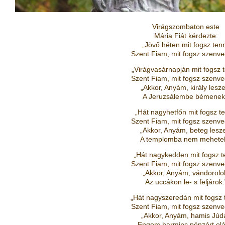
Virágszombaton este
Mária Fiát kérdezte:
„Jövő héten mit fogsz tenn
Szent Fiam, mit fogsz szenve
„Virágvasárnapján mit fogsz t
Szent Fiam, mit fogsz szenve
„Akkor, Anyám, király lesze
A Jeruzsálembe bémenek
„Hát nagyhetfőn mit fogsz te
Szent Fiam, mit fogsz szenve
„Akkor, Anyám, beteg lesz
A templomba nem mehetek
„Hát nagykedden mit fogsz t
Szent Fiam, mit fogsz szenve
„Akkor, Anyám, vándorolo
Az uccákon le- s feljárok.
„Hát nagyszeredán mit fogsz t
Szent Fiam, mit fogsz szenve
„Akkor, Anyám, hamis Júd
Engem harminc pénzért elá