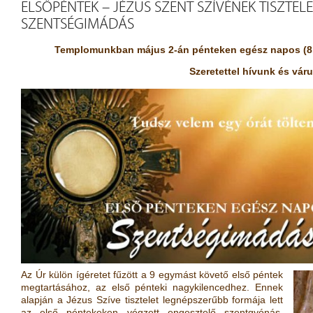
ELSŐPÉNTEK – JÉZUS SZENT SZÍVÉNEK TISZTEL
SZENTSÉGIMÁDÁS
Templomunkban május 2-án pénteken egész napos (8.0
Szeretettel hívunk és vár
Az Úr külön ígéretet fűzött a 9 egymást követő első péntek
megtartásához, az első pénteki nagykilencedhez. Ennek
alapján a Jézus Szíve tisztelet legnépszerűbb formája lett
az első péntekeken végzett engesztelő szentgyónás,