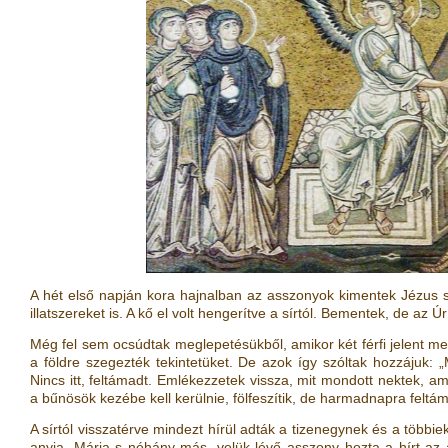
A hét első napján kora hajnalban az asszonyok kimentek Jézus sí
illatszereket is. A kő el volt hengerítve a sírtól. Bementek, de az Ú
Még fel sem ocsúdtak meglepetésükből, amikor két férfi jelent m
a földre szegezték tekintetüket. De azok így szóltak hozzájuk: „M
Nincs itt, feltámadt. Emlékezzetek vissza, mit mondott nektek, a
a bűnösök kezébe kell kerülnie, fölfeszítik, de harmadnapra feltá
A sírtól visszatérve mindezt hírül adták a tizenegynek és a töb
anyja, Mária s néhány más, velük lévő asszony hozta a hírt az