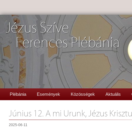
Jézus Szíve
Ferences Plébánia
Plébánia
Események
Közösségek
Aktuális
Június 12. A mi Urunk, Jézus Kriszt
2025-06-11