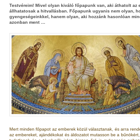
Testvéreim! Mivel olyan kiváló főpapunk van, aki áthatolt az 
állhatatosak a hitvallásban. Főpapunk ugyanis nem olyan, h
gyengeségeinkkel, hanem olyan, aki hozzánk hasonlóan mind
azonban ment …
Mert minden főpapot az emberek közül választanak, és arra rendeli
az embereket, ajándékokat és áldozatot mutasson be a bűnökért, m