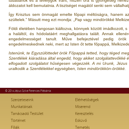
tudatlanok és a tévelygők iránt, hiszen őrá is gyöngeség nehezed
áldozatot kell bemutatnia. A tisztséget magától senki sem vállalhat
Így Krisztus sem önmagát emelte főpapi méltóságra, hanem az,
szültelek.” Másutt meg ezt mondja: „Pap vagy mindörökké Melkized
Földi életében hangosan kiáltozva, könnyek között imádkozott, s
a haláltól, és hódolatáért meghallgatásra talált. Annak ellené
engedelmességet tanult. Műve befejeztével pedig örök
engedelmeskednek neki, mert az Isten őt tette főpappá, Melkizedek
Istenünk, te Egyszülöttedet örök Főpappá tetted, hogy téged meg
Szentlélek kiáradása által engedd, hogy akiket szolgálattevőkké é
elfogadott szolgálatot hűségesen végezzék. A mi Urunk, Jézus Kr
uralkodik a Szentlélekkel egységben, Isten mindörökkön-örökké.
© 2014 Jézus Szíve Ferences Plébánia
Szerzeteseink
Elérhetőségek
Munkatársak
Miserend
Tanácsadó Testület
Keresztelés
Történet
Esküvő
Fíliák
Temetés