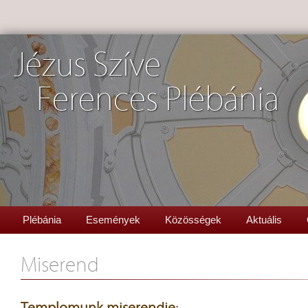
Jézus Szíve
Ferences Plébánia
Plébánia
Események
Közösségek
Aktuális
Miserend