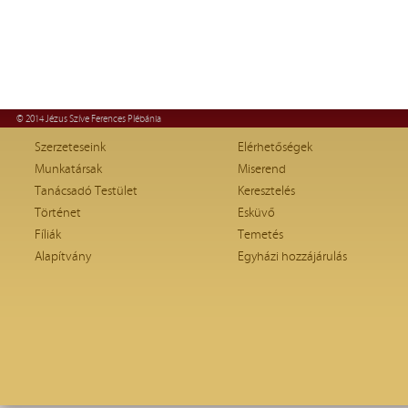
© 2014 Jézus Szíve Ferences Plébánia
Szerzeteseink
Elérhetőségek
Munkatársak
Miserend
Tanácsadó Testület
Keresztelés
Történet
Esküvő
Fíliák
Temetés
Alapítvány
Egyházi hozzájárulás