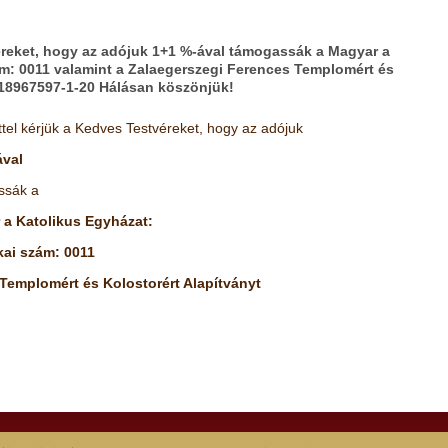
véreket, hogy az adójuk 1+1 %-ával támogassák a Magyar a
ám: 0011 valamint a Zalaegerszegi Ferences Templomért és
 18967597-1-20 Hálásan köszönjük!
ettel kérjük a Kedves Testvéreket, hogy az adójuk
ával
ssák a
 a Katolikus Egyházat:
kai szám: 0011
Templomért és Kolostorért Alapítványt