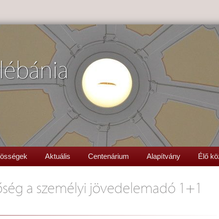
lébánia
össégek
Aktuális
Centenárium
Alapítvány
Élő kö
őség a személyi jövedelemadó 1+1