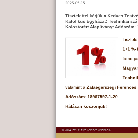
2025-05-15
Tisztelettel kérjük a Kedves Test
Katolikus Egyházat: Technikai sz
Kolostorért Alapítványt Adószám:
Tisztel
1+1 %-
támoga
Magyar
Techni
valamint a
Zalaegerszegi Ferences 
Adószám: 18967597-1-20
Hálásan köszönjük!
© 2014 Jézus Szíve Ferences Plébánia