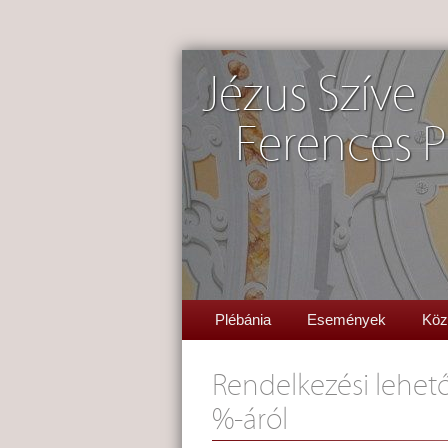
Jézus Szíve
Ferences P
Plébánia
Események
Köz
Rendelkezési lehet
%-áról