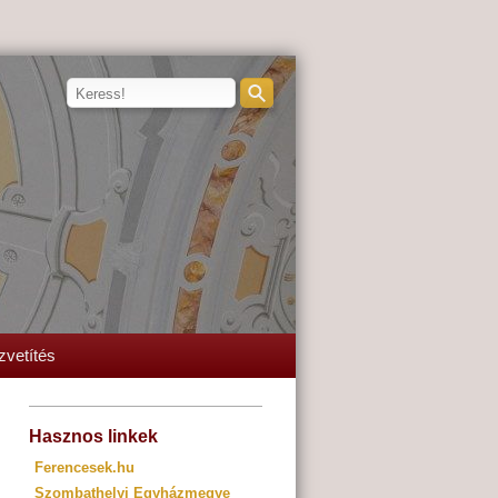
zvetítés
Hasznos linkek
Ferencesek.hu
Szombathelyi Egyházmegye