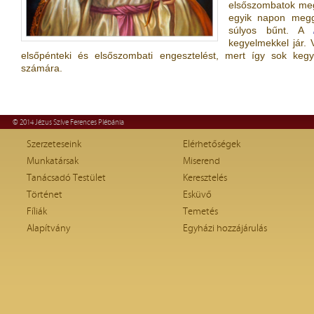
elsőszombatok megt
egyik napon meg
súlyos bűnt. A
kegyelmekkel jár.
elsőpénteki és elsőszombati engesztelést, mert így sok k
számára.
© 2014 Jézus Szíve Ferences Plébánia
Szerzeteseink
Elérhetőségek
Munkatársak
Miserend
Tanácsadó Testület
Keresztelés
Történet
Esküvő
Fíliák
Temetés
Alapítvány
Egyházi hozzájárulás