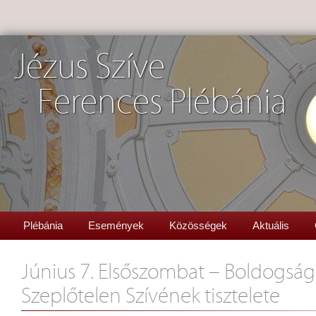
Jézus Szíve
Ferences Plébánia
Plébánia
Események
Közösségek
Aktuális
Június 7. Elsőszombat – Boldogság
Szeplőtelen Szívének tisztelete