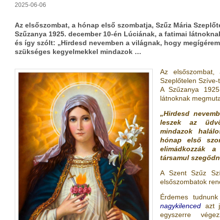
2025-06-06
Az elsőszombat, a hónap első szombatja, Szűz Mária Szeplőte
Szűzanya 1925. december 10-én Lúciának, a fatimai látnoknak
és így szólt: „Hirdesd nevemben a világnak, hogy megígérem
szükséges kegyelmekkel mindazok …
Az elsőszombat,
Szeplőtelen Szíve-t
A Szűzanya 1925.
látnoknak megmutatt
„Hirdesd nevemb
leszek az üdv
mindazok halál
hónap első szo
elimádkozzák a
társamul szegődn
A Szent Szűz Szíve
elsőszombatok ren
Érdemes tudnunk
nagykilenced
azt j
egyszerre vég