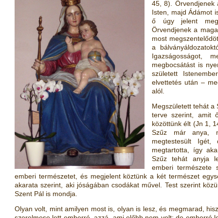
45, 8
)
. Örvendjenek 
Isten, majd Ádámot i
ő úgy jelent meg,
Örvendjenek a magas
most megszentelődöt
a bálványáldozatokt
Igazságosságot, 
megbocsátást is nyer
született Istenemb
elvettetés után – me
alól.
Megszületett tehát a S
terve szerint, amit 
közöttünk élt
(
Jn 1, 1
Szűz már anya, me
megtestesült Igét,
megtartotta, így aka
Szűz tehát anyja le
emberi természete 
emberi természetet, és megjelent köztünk a két természet egy
akarata szerint, aki jóságában csodákat művel. Test szerint köz
Szent Pál is mondja.
Olyan volt, mint amilyen most is, olyan is lesz, és megmarad, hi
szerelmese lett emberré, azzá, ami előbb nem volt; de emberré l