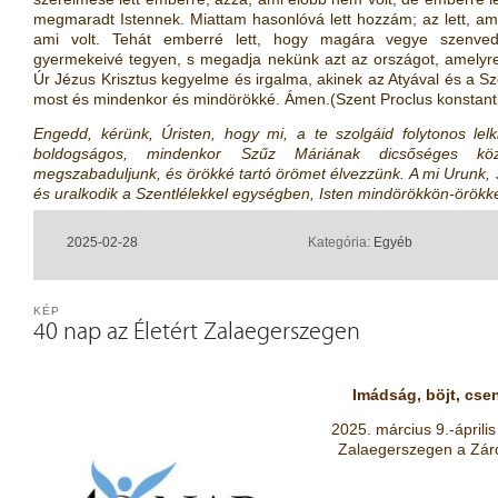
megmaradt Istennek. Miattam hasonlóvá lett hozzám; az lett, ami
ami volt. Tehát emberré lett, hogy magára vegye szenvedé
gyermekeivé tegyen, s megadja nekünk azt az országot, amelyr
Úr Jézus Krisztus kegyelme és irgalma, akinek az Atyával és a Sze
most és mindenkor és mindörökké. Ámen.(Szent Proclus konstanti
Engedd, kérünk, Úristen, hogy mi, a te szolgáid folytonos lelk
boldogságos, mindenkor Szűz Máriának dicsőséges köz
megszabaduljunk, és örökké tartó örömet élvezzünk. A mi Urunk, Jéz
és uralkodik a Szentlélekkel egységben, Isten mindörökkön-örökk
2025-02-28
Kategória:
Egyéb
KÉP
40 nap az Életért Zalaegerszegen
Imádság, böjt, cse
2025. március 9.-áprili
Zalaegerszegen a Zárd