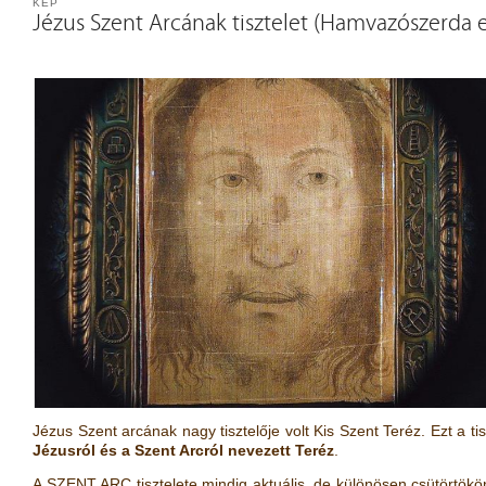
KÉP
Jézus Szent Arcának tisztelet (Hamvazószerda e
Jézus Szent arcának nagy tisztelője volt Kis Szent Teréz. Ezt a tisz
Jézusról és a Szent Arcról nevezett Teréz
.
A SZENT ARC tisztelete mindig aktuális, de különösen csütörtökö