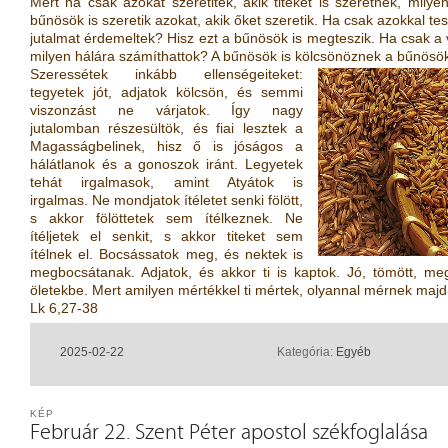
Mert ha csak azokat szeretitek, akik titeket is szeretnek, milyen
bűnösök is szeretik azokat, akik őket szeretik. Ha csak azokkal tesz
jutalmat érdemeltek? Hisz ezt a bűnösök is megteszik. Ha csak a
milyen hálára számíthattok? A bűnösök is kölcsönöznek a bűnösö
Szeressétek inkább ellenségeiteket:
tegyetek jót, adjatok kölcsön, és semmi
viszonzást ne várjatok. Így nagy
jutalomban részesültök, és fiai lesztek a
Magasságbelinek, hisz ő is jóságos a
hálátlanok és a gonoszok iránt. Legyetek
tehát irgalmasok, amint Atyátok is
irgalmas. Ne mondjatok ítéletet senki fölött,
s akkor fölöttetek sem ítélkeznek. Ne
ítéljetek el senkit, s akkor titeket sem
ítélnek el. Bocsássatok meg, és nektek is
megbocsátanak. Adjatok, és akkor ti is kaptok. Jó, tömött, me
öletekbe. Mert amilyen mértékkel ti mértek, olyannal mérnek majd 
Lk 6,27-38
2025-02-22
Kategória:
Egyéb
KÉP
Február 22. Szent Péter apostol székfoglalása