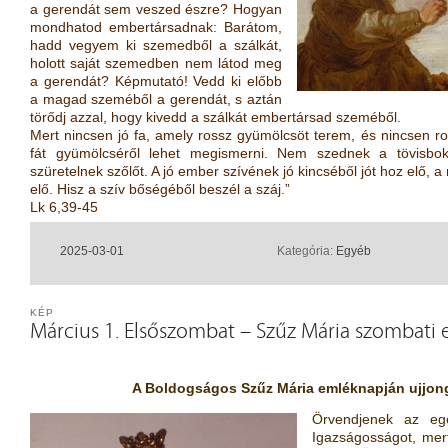
a gerendát sem veszed észre? Hogyan
mondhatod embertársadnak: Barátom,
hadd vegyem ki szemedből a szálkát,
holott saját szemedben nem látod meg
a gerendát? Képmutató! Vedd ki előbb
a magad szeméből a gerendát, s aztán
törődj azzal, hogy kivedd a szálkát embertársad szeméből.
Mert nincsen jó fa, amely rossz gyümölcsöt terem, és nincsen r
fát gyümölcséről lehet megismerni. Nem szednek a tövisbok
szüretelnek szőlőt. A jó ember szívének jó kincséből jót hoz elő, 
elő. Hisz a szív bőségéből beszél a száj.”
Lk 6,39-45
2025-03-01
Kategória:
Egyéb
KÉP
Március 1. Elsőszombat – Szűz Mária szombati
A Boldogságos Szűz Mária emléknapján ujjong
Örvendjenek az eg
Igazságosságot, mer