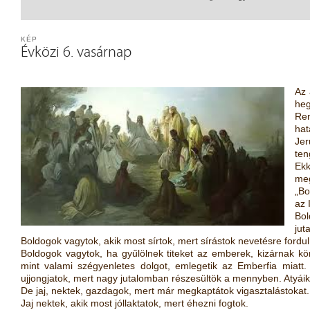
KÉP
Évközi 6. vasárnap
Az 
he
Ren
hat
Jer
ten
Ekk
meg
„Bo
az 
Bol
jut
Boldogok vagytok, akik most sírtok, mert sírástok nevetésre fordul
Boldogok vagytok, ha gyűlölnek titeket az emberek, kizárnak k
mint valami szégyenletes dolgot, emlegetik az Emberfia miatt.
ujjongjatok, mert nagy jutalomban részesültök a mennyben. Atyáik 
De jaj, nektek, gazdagok, mert már megkaptátok vigasztalástokat.
Jaj nektek, akik most jóllaktatok, mert éhezni fogtok.