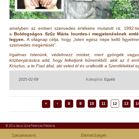
amelyben az emberi szenvedés értékeire mutatott rá, 1992-be
a
Boldogságos Szűz Mária lourdes-i megjelenésének emlé
legyen.
A világnap célja, hogy „Isten egész népe kellő figyelme
szenvedés megértését”.
Irgalmas Istenünk, védelmezz minket, mert gyöngék vagyu
közbenjárására add, hogy felkeljünk bűneinkből, akik az ő em
Krisztus, a te Fiad által, aki veled él és uralkodik a Szentlélekke
2025-02-09
Kategória:
Egyéb
«
‹
8
9
10
11
12
13
1
© 2014 Jézus Szíve Ferences Plébánia
Szerzeteseink
Elérhetőségek