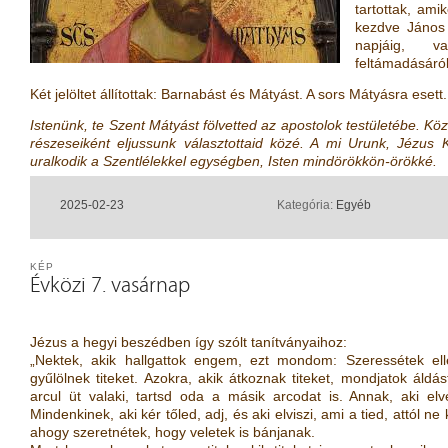
tartottak, ami
kezdve János
napjáig, v
feltámadásáról
Két jelöltet állítottak: Barnabást és Mátyást. A sors Mátyásra esett.
Istenünk, te Szent Mátyást fölvetted az apostolok testületébe. K
részeseiként eljussunk választottaid közé. A mi Urunk, Jézus Kr
uralkodik a Szentlélekkel egységben, Isten mindörökkön-örökké.
2025-02-23
Kategória:
Egyéb
KÉP
Évközi 7. vasárnap
Jézus a hegyi beszédben így szólt tanítványaihoz:
„Nektek, akik hallgattok engem, ezt mondom: Szeressétek elle
gyűlölnek titeket. Azokra, akik átkoznak titeket, mondjatok áld
arcul üt valaki, tartsd oda a másik arcodat is. Annak, aki el
Mindenkinek, aki kér tőled, adj, és aki elviszi, ami a tied, attól 
ahogy szeretnétek, hogy veletek is bánjanak.