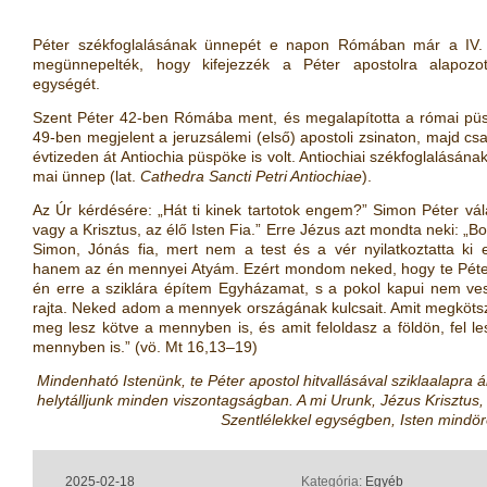
Péter székfoglalásának ünnepét e napon Rómában már a IV. 
megünnepelték, hogy kifejezzék a Péter apostolra alapozo
egységét.
Szent Péter 42-ben Rómába ment, és megalapította a római pü
49-ben megjelent a jeruzsálemi (első) apostoli zsinaton, majd c
évtizeden át Antiochia püspöke is volt. Antiochiai székfoglalásán
mai ünnep (lat.
Cathedra Sancti Petri Antiochiae
).
Az Úr kérdésére: „Hát ti kinek tartotok engem?” Simon Péter vála
vagy a Krisztus, az élő Isten Fia.” Erre Jézus azt mondta neki: „B
Simon, Jónás fia, mert nem a test és a vér nyilatkoztatta ki 
hanem az én mennyei Atyám. Ezért mondom neked, hogy te Péte
én erre a sziklára építem Egyházamat, s a pokol kapui nem ve
rajta. Neked adom a mennyek országának kulcsait. Amit megkötsz
meg lesz kötve a mennyben is, és amit feloldasz a földön, fel le
mennyben is.” (vö. Mt 16,13–19)
Mindenható Istenünk, te Péter apostol hitvallásával sziklaalapra ál
helytálljunk minden viszontagságban. A mi Urunk, Jézus Krisztus, a 
Szentlélekkel egységben, Isten mindö
2025-02-18
Kategória:
Egyéb