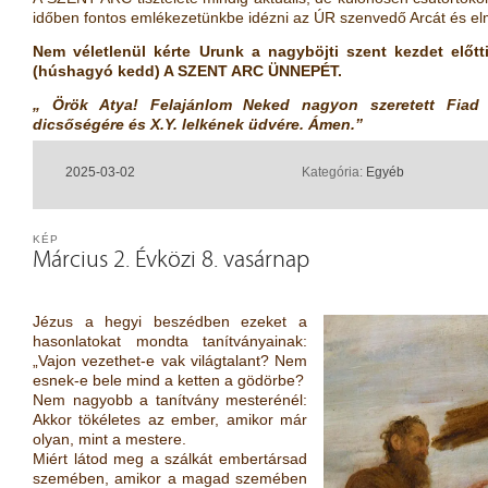
időben fontos emlékezetünkbe idézni az ÚR szenvedő Arcát és el
Nem véletlenül kérte Urunk a nagyböjti szent kezdet előtt
(húshagyó kedd) A SZENT ARC ÜNNEPÉT.
„ Örök Atya! Felajánlom Neked nagyon szeretett Fiad
dicsőségére és X.Y. lelkének üdvére. Ámen.”
2025-03-02
Kategória:
Egyéb
KÉP
Március 2. Évközi 8. vasárnap
Jézus a hegyi beszédben ezeket a
hasonlatokat mondta tanítványainak:
„Vajon vezethet-e vak világtalant? Nem
esnek-e bele mind a ketten a gödörbe?
Nem nagyobb a tanítvány mesterénél:
Akkor tökéletes az ember, amikor már
olyan, mint a mestere.
Miért látod meg a szálkát embertársad
szemében, amikor a magad szemében