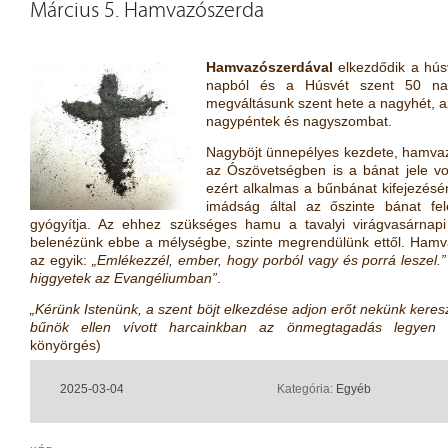
Március 5. Hamvazószerda
Hamvazószerdával
elkezdődik a hús
napból és a Húsvét szent 50 napj
megváltásunk szent hete a nagyhét, az
nagypéntek és nagyszombat.
Nagyböjt ünnepélyes kezdete, hamva
az Ószövetségben is a bánat jele v
ezért alkalmas a bűnbánat kifejezés
imádság által az őszinte bánat fel
gyógyítja. Az ehhez szükséges hamu a tavalyi virágvasárnapi
belenézünk ebbe a mélységbe, szinte megrendülünk ettől. Hamv
az egyik:
„Emlékezzél, ember, hogy porból vagy és porrá leszel.”
higgyetek az Evangéliumban”
.
„Kérünk Istenünk, a szent böjt elkezdése adjon erőt nekünk kere
bűnök ellen vívott harcainkban az önmegtagadás legyen b
könyörgés)
2025-03-04
Kategória:
Egyéb