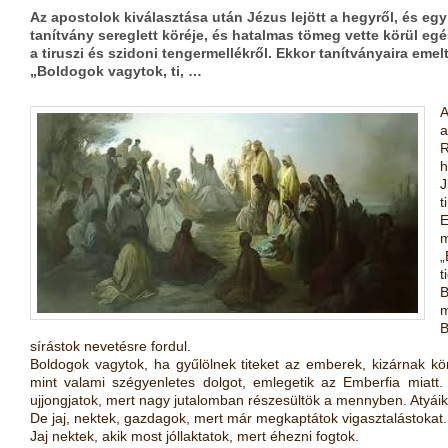
Az apostolok kiválasztása után Jézus lejött a hegyről, és eg
tanítvány sereglett köréje, és hatalmas tömeg vette körül eg
a tiruszi és szidoni tengermellékről. Ekkor tanítványaira emelt
„Boldogok vagytok, ti, …
A
a
R
J
t
E
m
„
t
B
m
B
sírástok nevetésre fordul.
Boldogok vagytok, ha gyűlölnek titeket az emberek, kizárnak k
mint valami szégyenletes dolgot, emlegetik az Emberfia miatt.
ujjongjatok, mert nagy jutalomban részesültök a mennyben. Atyáik 
De jaj, nektek, gazdagok, mert már megkaptátok vigasztalástokat.
Jaj nektek, akik most jóllaktatok, mert éhezni fogtok.