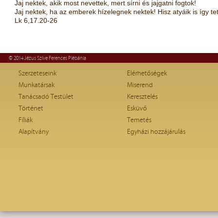
Jaj nektek, akik most nevettek, mert sírni és jajgatni fogtok!
Jaj nektek, ha az emberek hízelegnek nektek! Hisz atyáik is így te
Lk 6,17.20-26
© 2014 Jézus Szíve Ferences Plébánia
Szerzeteseink
Elérhetőségek
Munkatársak
Miserend
Tanácsadó Testület
Keresztelés
Történet
Esküvő
Fíliák
Temetés
Alapítvány
Egyházi hozzájárulás