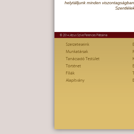
helytálljunk minden viszontagságban. 
Szentléle
© 2014 Jézus Szíve Ferences Plébánia
Szerzeteseink
Munkatársak
Tanácsadó Testület
Történet
Fíliák
Alapítvány