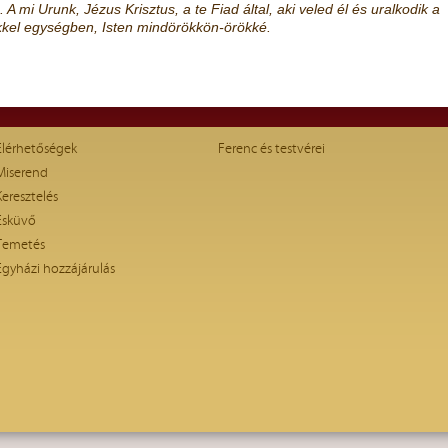
A mi Urunk, Jézus Krisztus, a te Fiad által, aki veled él és uralkodik a
kkel egységben, Isten mindörökkön-örökké.
Elérhetőségek
Ferenc és testvérei
Miserend
Keresztelés
Esküvő
Temetés
Egyházi hozzájárulás