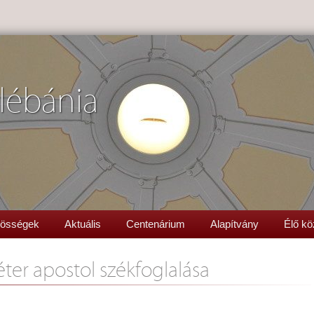
lébánia
össégek
Aktuális
Centenárium
Alapítvány
Élő kö
éter apostol székfoglalása