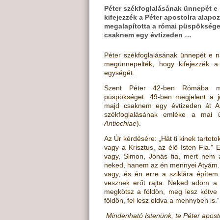
Péter székfoglalásának ünnepét e
kifejezzék a Péter apostolra alap
megalapította a római püspökséget
csaknem egy évtizeden …
Péter székfoglalásának ünnepét e 
megünnepelték, hogy kifejezzék a
egységét.
Szent Péter 42-ben Rómába me
püspökséget. 49-ben megjelent a je
majd csaknem egy évtizeden át Ant
székfoglalásának emléke a mai 
Antiochiae
).
Az Úr kérdésére: „Hát ti kinek tartot
vagy a Krisztus, az élő Isten Fia.”
vagy, Simon, Jónás fia, mert nem a 
neked, hanem az én mennyei Atyám.
vagy, és én erre a sziklára építe
vesznek erőt rajta. Neked adom a 
megkötsz a földön, meg lesz kötve 
földön, fel lesz oldva a mennyben is.
Mindenható Istenünk, te Péter apostol 