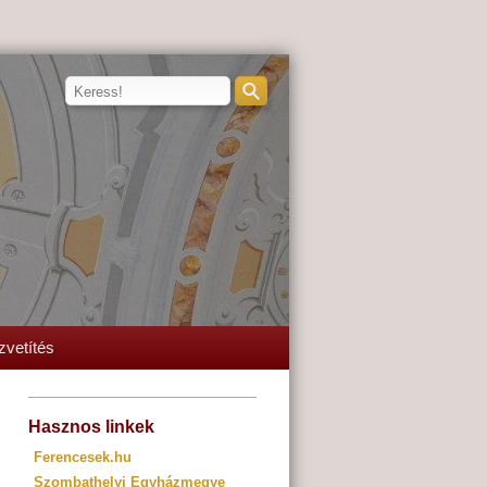
zvetítés
Hasznos linkek
Ferencesek.hu
Szombathelyi Egyházmegye