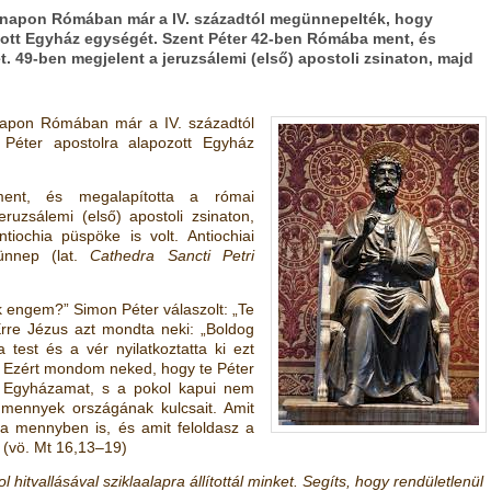
 napon Rómában már a IV. századtól megünnepelték, hogy
ozott Egyház egységét. Szent Péter 42-ben Rómába ment, és
. 49-ben megjelent a jeruzsálemi (első) apostoli zsinaton, majd
napon Rómában már a IV. századtól
 Péter apostolra alapozott Egyház
nt, és megalapította a római
ruzsálemi (első) apostoli zsinaton,
iochia püspöke is volt. Antiochiai
ünnep (lat.
Cathedra Sancti Petri
ok engem?” Simon Péter válaszolt: „Te
 Erre Jézus azt mondta neki: „Boldog
test és a vér nyilatkoztatta ki ezt
 Ezért mondom neked, hogy te Péter
m Egyházamat, s a pokol kapui nem
mennyek országának kulcsait. Amit
a mennyben is, és amit feloldasz a
” (vö. Mt 16,13–19)
hitvallásával sziklaalapra állítottál minket. Segíts, hogy rendületlenül