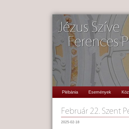
Jézus Szíve
Ferences P
Plébánia
Események
Köz
Február 22. Szent P
2025-02-18