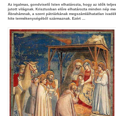
Az irgalmas, gondviselő Isten elhatározta, hogy az idők telj
jutott világnak. Krisztusban előre elhatározta minden nép me
Ábrahámnak, a szent pátriárkának megszámlálhatatlan ivadéko
hite termékenységéből származnak. Ezért …