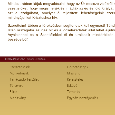
Mindezt abban látjuk megvalósulni, hogy az Úr messze vidékről m
vezette őket, hogy megismerjék és imádják az ég és föld Királyát. A
azt a szolgálatot, amelyet ő teljesített: lehetőségeink sze
mindnyájunkat Krisztushoz hív.
Szeretteim! Ebben a törekvésben segítenetek kell egymást! Tündök
Isten országába az igaz hit és a jócselekedetek által lehet eljutni
Atyaistennel és a Szentlélekkel él és uralkodik mindörökk
beszédeiből)
© 2014 Jézus Szíve Ferences Plébánia
Szerzeteseink
Elérhetőségek
Munkatársak
Miserend
Tanácsadó Testület
Keresztelés
Történet
Esküvő
Fíliák
Temetés
Alapítvány
Egyházi hozzájárulás