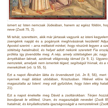
ismert az Isten nemcsak Júdeában, hanem az egész földön, h
neve
(
Zsolt 75, 2
)
.
Mi tehát, szeretteim, akik már jártasak vagyunk az isteni kegyelem
zsengéink napját és a pogányok meghívásának kezdetét! Adjun
Apostol szerint –
arra méltatott minket, hogy részünk legyen a sz
sötétség hatalmából, és helyet adott nekünk szeretett Fia orsz
próféta így jövendölte meg:
A nép, amely sötétségben jár, nagy 
árnyékában laknak, azoknak világosság támad
(
Iz 9, 1
)
. Ugyanc
nemzetek, amelyek nem ismertek téged, segítségül hívnak, és a 
menekülnek
(vö.
Iz 55, 5
)
.
Ezt a napot
Ábrahám látta és örvendezett
(vö.
Jn 8, 56
)
, mert
nyernek majd áldást utódában, Krisztusban. Hitével előre l
magasztalta az Istent: meg volt győződve, hogy Isten elég hata
21
)
.
Ezt a napot énekelte meg Dávid a zsoltárokban:
Térjen hozzá
boruljanak le előtted, Uram, és magasztalják nevedet
(
Zsolt 8
hatalmát, és kinyilatkoztatta igazságosságát a nemzeteknek
(
Zsol