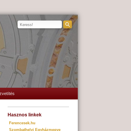
zvetítés
Hasznos linkek
Ferencesek.hu
Szombathelyi Egyházmegye