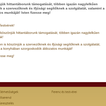
jük hittantáborunk támogatását, többen igazán nagylelkűen
 a szervezőknek és ifjúsági segítőknek a szolgálatát, valamint a
s munkáját! Isten fizesse meg!
estvérek!
köszönjük hittantáborunk támogatását, többen igazán nagylelkűen
ak!
n is köszönjük a szervezőknek és ifjúsági segítőknek a szolgálatát,
 a konyhában szorgoskodók áldozatos munkáját!
zesse meg!
Elérhetőségek
Ferenc és testvérei
Miserend
Keresztelés