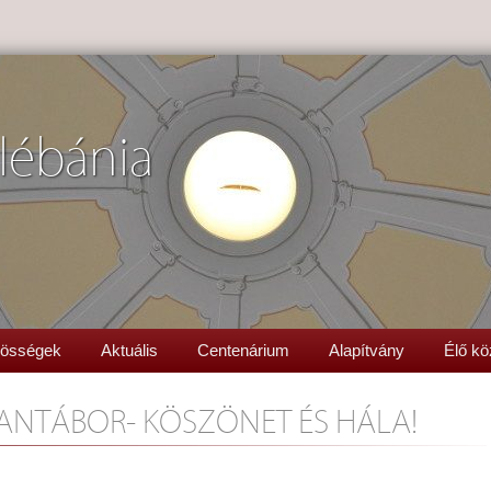
lébánia
össégek
Aktuális
Centenárium
Alapítvány
Élő kö
ANTÁBOR- KÖSZÖNET ÉS HÁLA!