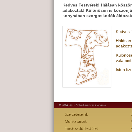
Kedves Testvérek! Hálásan köszön
adakoztak! Különösen is köszönjük
konyhában szorgoskodók áldozato
Kedves T
Hálásan 
adakozt
Különöse
valamint
Isten fi
© 2014 Jézus Szíve Ferences Plébánia
Szerzeteseink
Munkatársak
Tanácsadó Testület