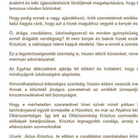
áraként és lelki újjászületésünk fürdőjének megalapítására, hogy
lemossa minden bűnünket.
Hogy pedig ennek a nagy, ajándékozó, örök szeretetének emléke v
italul hagyta ránk, hogy azt a hívek magukhoz vegyék a kenyér és 
Ó, drága, csodálatos, üdvösségszerző és minden gyönyörűségg
ennél drágább vendégség? Itt nem borjak és bakok húsát eszi
Krisztust, a valóságos Istent kapjuk eledelül. Van-e ennél a szen
Ez a legüdvösségesebb szentség is, hiszen eltörli bűneinket, növeli
mennyei adományaival.
Az Egyház áldozatként ajánlja fel élőkért és holtakért, hogy 
mindnyájunk üdvösségére alapította.
Kimondhatatlanul édességes szentség: hiszen ebben vesszük magu
Annak a kitüntető jóságos szeretetnek az emlékét ünnepelj
kínszenvedésével tett bizonyságot.
Hogy e mérhetetlen szeretetével hívei szívét minél jobban 
tanítványaival együtt ünnepelte a Húsvétot, és már az Atyához kés
Oltáriszentséget. Így lett az Oltáriszentség Krisztus szenve
előképek beteljesülése, Krisztus legnagyobb csodája, amely 
eltávozásán szomorkodtak
Urunk, Jézus Krisztus, te ebben a csodálatos szentségben kín