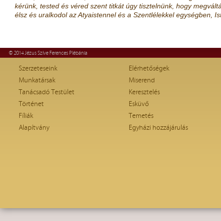
kérünk, tested és véred szent titkát úgy tisztelnünk, hogy megvál
élsz és uralkodol az Atyaistennel és a Szentlélek­kel egységben, 
© 2014 Jézus Szíve Ferences Plébánia
Szerzeteseink
Elérhetőségek
Munkatársak
Miserend
Tanácsadó Testület
Keresztelés
Történet
Esküvő
Fíliák
Temetés
Alapítvány
Egyházi hozzájárulás