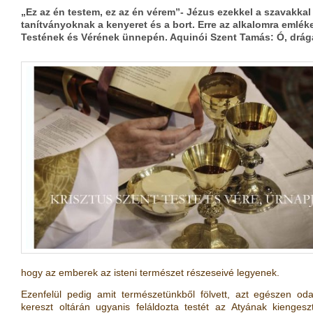
„Ez az én testem, ez az én vérem”- Jézus ezekkel a szavakkal
tanítványoknak a kenyeret és a bort. Erre az alkalomra emlék
Testének és Vérének ünnepén. Aquinói Szent Tamás: Ó, drág
hogy az emberek az isteni természet részeseivé legyenek.
Ezenfelül pedig amit természetünkből fölvett, azt egészen od
kereszt oltárán ugyanis feláldozta testét az Atyának kiengesz