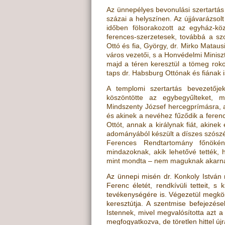
Az ünnepélyes bevonulási szertartás 
százai a helyszínen. Az újjávarázsol
időben fölsorakozott az egyház-kö
ferences-szerzetesek, továbbá a s
Ottó és fia, György, dr. Mirko Mata
város vezetői, s a Honvédelmi Miniszt
majd a téren keresztül a tömeg roko
taps dr. Habsburg Ottónak és fiának is
A templomi szertartás bevezetőj
köszöntötte az egybegyűlteket, 
Mindszenty József hercegprímásra, ak
és akinek a nevéhez fűződik a feren
Ottót, annak a királynak fiát, akine
adományából készült a díszes szószé
Ferences Rendtartomány főnökén
mindazoknak, akik lehetővé tették, 
mint mondta – nem maguknak akarnak
Az ünnepi misén dr. Konkoly István
Ferenc életét, rendkívüli tetteit, 
tevékenységére is. Végezetül megkös
keresztútja. A szentmise befejezés
Istennek, mivel megvalósította azt 
megfogyatkozva, de töretlen hittel 