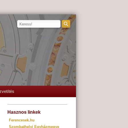
zvetítés
Hasznos linkek
Ferencesek.hu
Szombathelyi Egyházmegye