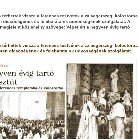
n térhettek vissza a ferences testvérek a zalaegerszegi kolostorba
ten dicsőségének és felebarátaink üdvösségének szolgálatát. A
n megjelent közlemény szövege: Véget ért a negyven évig tartó
n térhettek vissza a ferences testvérek a zalaegerszegi kolostorba
sten dicsőségének és felebarátaink üdvösségének szolgálatát.