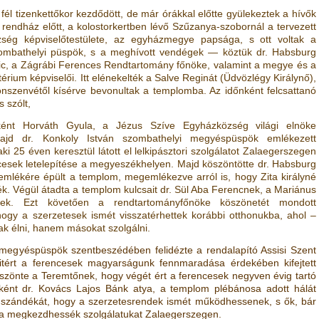
fél tizenkettőkor kezdődött, de már órákkal előtte gyülekeztek a hívők
t rendház előtt, a kolostorkertben lévő Szűzanya-szobornál a tervezett
zség képviselőtestülete, az egyházmegye papsága, s ott voltak a
zombathelyi püspök, s a meghívott vendégek — köztük dr. Habsburg
usic, a Zágrábi Ferences Rendtartomány főnöke, valamint a megye és a
érium képviselői. Itt elénekelték a Salve Reginát (Üdvözlégy Királynő),
nszenvétől kísérve bevonultak a templomba. Az időnként felcsattanó
 szólt,
eként Horváth Gyula, a Jézus Szíve Egyházközség világi elnöke
majd dr. Konkoly István szombathelyi megyéspüspök emlékezett
i 25 éven keresztül látott el lelkipásztori szolgálatot Zalaegerszegen
cesek letelepítése a megyeszékhelyen. Majd köszöntötte dr. Habsburg
k emlékére épült a templom, megemlékezve arról is, hogy Zita királyné
k. Végül átadta a templom kulcsait dr. Sül Aba Ferencnek, a Mariánus
ek. Ezt követően a rendtartományfőnöke köszönetét mondott
hogy a szerzetesek ismét visszatérhettek korábbi otthonukba, ahol –
 élni, hanem másokat szolgálni.
 megyéspüspök szentbeszédében felidézte a rendalapító Assisi Szent
s kitért a ferencesek magyarságunk fennmaradása érdekében kifejtett
zönte a Teremtőnek, hogy végét ért a ferencesek negyven évig tartó
eként dr. Kovács Lajos Bánk atya, a templom plébánosa adott hálát
a szándékát, hogy a szerzetesrendek ismét működhessenek, s ők, bár
újra megkezdhessék szolgálatukat Zalaegerszegen.