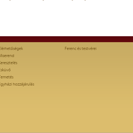
Elérhetőségek
Ferenc és testvérei
Miserend
Keresztelés
Esküvő
Temetés
Egyházi hozzájárulás