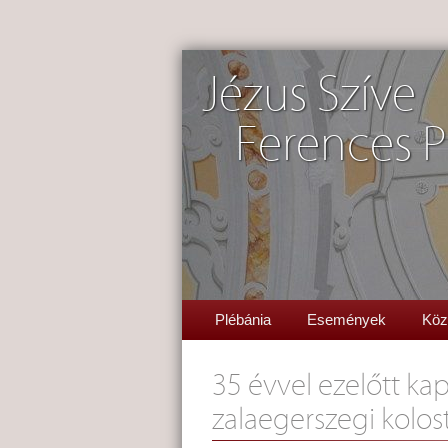
Jézus Szíve
Ferences P
Plébánia
Események
Köz
35 évvel ezelőtt kap
zalaegerszegi kolos