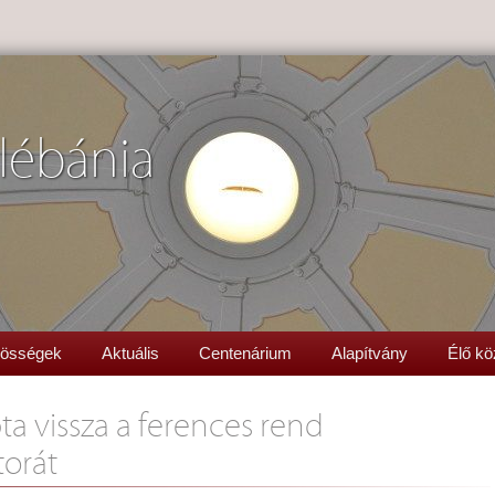
lébánia
össégek
Aktuális
Centenárium
Alapítvány
Élő kö
ta vissza a ferences rend
torát