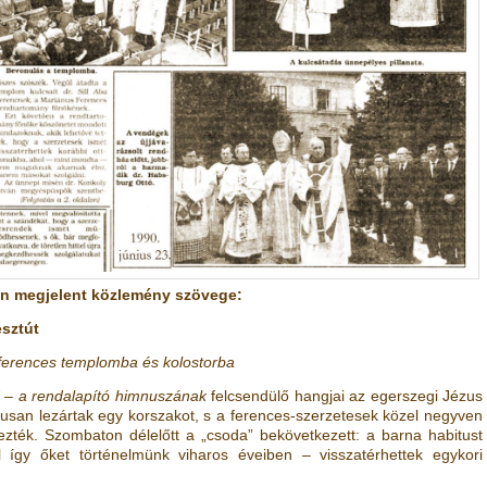
-án megjelent közlemény szövege:
esztút
ferences templomba és kolostorba
” – a rendalapító himnuszának
felcsendülő hangjai az egerszegi Jézus
san lezártak egy korszakot, s a ferences-szerzetesek közel negyven
lezték. Szombaton délelőtt a „csoda” bekövetkezett: a barna habitust
 így őket történelmünk viharos éveiben – visszatérhettek egykori