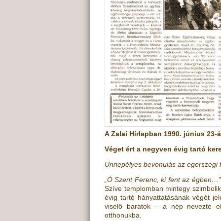
A Zalai Hírlapban 1990. június 23
Véget ért a negyven évig tartó ker
Ünnepélyes bevonulás az egerszegi 
„Ó Szent Ferenc, ki fent az égben…
Szíve templomban mintegy szimboliku
évig tartó hányattatásának végét je
viselő barátok – a nép nevezte el
otthonukba.