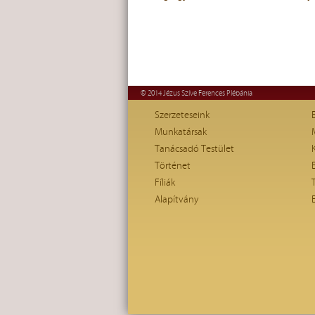
© 2014 Jézus Szíve Ferences Plébánia
Szerzeteseink
Munkatársak
Tanácsadó Testület
Történet
Fíliák
Alapítvány