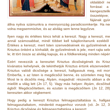
oldalából n
forrásai: 
kiengesztel
összetépve;
fájának gyü
állna nyitva számunkra a mennyország paradicsomkertje. Ha ne
volna megsemmisítve, és az alvilág sem lenne legyőzve.
Ilyen nagy és értékes kincs tehát a kereszt. Nagy a kereszt, me
annál számosabbat, minél többet kell tulajdonítanunk ezekből
Értékes a kereszt, mert Isten szenvedésének és győzelmének a j
Krisztus önként a kínhalált, de győzelmének is jele, mert rajta sebe
le; itt tört össze az alvilág kapuja, és a földkerekség minden népé
Ezért nevezzük a keresztet Krisztus dicsőségének és Krisztu
kívánatos kehelynek, de tekinthetjük Krisztus értünk elszenvedet
Krisztus valódi dicsősége a kereszt, hallgassuk meg, mit m
Emberfia, s az Isten is megdicsőül benne, és szüntelen meg fog
Most te is dicsőíts meg, Atyám, magadnál: részesíts abban a d
mielőtt a világ lett
(
Jn 17, 5
)
. Vagy más helyen: Atyám, dicsőítsd
égből: Megdicsőítettem, és ezután is megdicsőítem
(
Jn 12, 28
kereszten akkor végbement.
Hogy pedig a kereszt Krisztus felmagasztaltatása is, ha
felmagasztaltatom, mindenkit magamhoz vonzok
(vö.
Jn 12, 
Krisztus dicsősége és felmagasztaltatása a kereszt.