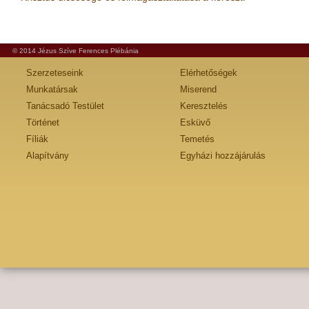
© 2014 Jézus Szíve Ferences Plébánia
Szerzeteseink
Elérhetőségek
Munkatársak
Miserend
Tanácsadó Testület
Keresztelés
Történet
Esküvő
Fíliák
Temetés
Alapítvány
Egyházi hozzájárulás