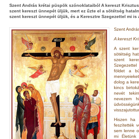
Szent András krétai püspök szónoklataiból A kereszt Krisztu
szent kereszt ünnepét üljük, mert ez űzte el a sötétség hatal
szent kereszt ünnepét üljük, és a Keresztre Szegezettel mi is
Szent András
A kereszt Kr
A szent ker
sötétség hat
szent kere
Szegezettel
földet a b
mennyeieket
dolog a kere
kincs birto
nevét teki
nevezem hi
üdvösségü
visszajutottu
Hiszen ha n
feszítették 
sem lenne o
mi Életünk