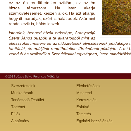
ez az én rendíthetetlen sziklám, ez az én
biztos támaszom. Ha Isten akarja
számkivetésemet, készen állok. Ha azt akarja,
hogy itt maradjak, ezért is hálát adok. Akármint
rendelkezik is, hálás leszek.
Istenünk, benned bízók erőssége, Aranyszájú
Szent János püspök a te akaratodból mint az
ékesszólás mestere és az üldöztetések elviselésének példaképe t
tanítását, és épüljünk rendíthetetlen türelmének példáján. A mi U
veled él és uralkodik a Szentlélekkel egységben, Isten mindörökk
© 2014 Jézus Szíve Ferences Plébánia
Szerzeteseink
Elérhetőségek
Munkatársak
Miserend
Tanácsadó Testület
Keresztelés
Történet
Esküvő
Fíliák
Temetés
Alapítvány
Egyházi hozzájárulás