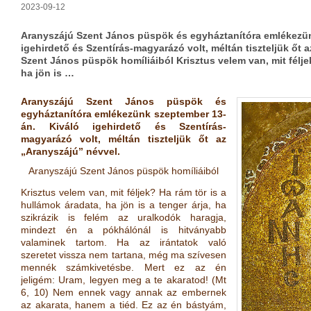
2023-09-12
Aranyszájú Szent János püspök és egyháztanítóra emlékezün
igehirdető és Szentírás-magyarázó volt, méltán tiszteljük őt 
Szent János püspök homíliáiból Krisztus velem van, mit félje
ha jön is …
Aranyszájú Szent János püspök és
egyháztanítóra emlékezünk szeptember 13-
án. Kiváló igehirdető és Szentírás-
magyarázó volt, mél
tán tiszteljük őt az
„Aranyszájú” névvel.
Aranyszájú Szent János püspök homíliáiból
Krisztus velem van, mit féljek? Ha rám tör is a
hullámok áradata, ha jön is a tenger árja, ha
szikrázik is felém az uralkodók haragja,
mindezt én a pókhálónál is hitványabb
valaminek tartom. Ha az irántatok való
szeretet vissza nem tartana, még ma szívesen
mennék számkivetésbe. Mert ez az én
jeligém: Uram, legyen meg a te akaratod!
(
Mt
6, 10
)
Nem ennek vagy annak az embernek
az akarata, hanem a tiéd. Ez az én bástyám,