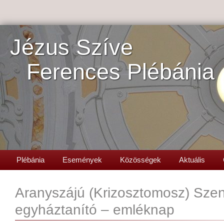
Jézus Szíve
Ferences Plébánia
Plébánia
Események
Közösségek
Aktuális
Aranyszájú (Krizosztomosz) Sze
egyháztanító – emléknap