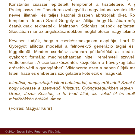
Konstantin császár építtetett templomot a tiszteletére. 
Prokópiosszal és Theodorosszal együtt a nagy katonaszentek közé
névvel illetnek, és teljes katonai díszben ábrázolják őket. 
temploma. Tours-i Szent Gergely azt állítja, hogy Galliában még
ősatyjuknak tekintették. Mainzban Sidonius püspök építtetett
Skóciában már az angolszász időkben meglehetősen nagy tekintél
Kevesen tudják, hogy a cserkészmozgalom alapítója, Lord Ro
Györgyöt állította modellül a felnövekvő generáció tagjai és 
függetlenül. Minden cserkész számára példaértékű az ideális
gyakorolt formája: megingathatatlan hittel, reményteli szív
védteleneken. A cserkészköszöntés kézjelében a hüvelykujj takar
erősebb védi a gyengébbet”. Világszerte ezen a napon újítják 
Isten, haza és embertárs szolgálatára kötelezik el magukat.
Istenünk, magasztaljuk isteni hatalmadat, amely erőt adott Szent
hogy kövesse a szenvedő Krisztust. Gyöngeségünkben legyen s
Urunk, Jézus Krisztus, a te Fiad által, aki veled él és ural
mindörökkön örökké. Ámen.
(Forrás: Magyar Kurír)
© 2014 Jézus Szíve Ferences Plébánia