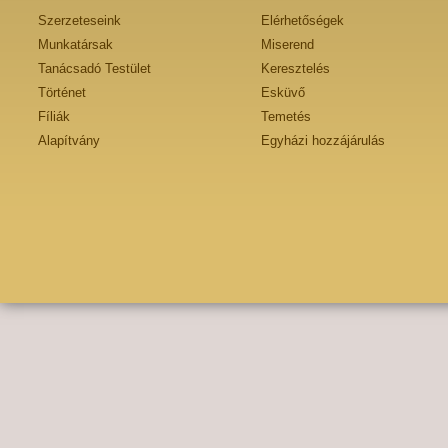
Szerzeteseink
Elérhetőségek
Munkatársak
Miserend
Tanácsadó Testület
Keresztelés
Történet
Esküvő
Fíliák
Temetés
Alapítvány
Egyházi hozzájárulás