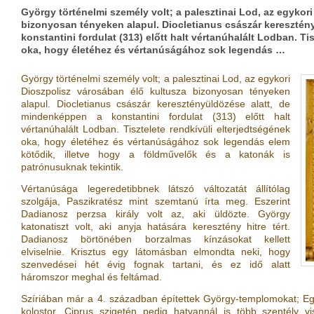
György történelmi személy volt; a palesztinai Lod, az egykor
bizonyosan tényeken alapul. Diocletianus császár keresztén
konstantini fordulat (313) előtt halt vértanúhalált Lodban. Ti
oka, hogy életéhez és vértanúságához sok legendás …
György történelmi személy volt; a palesztinai Lod, az egykori
Dioszpolisz városában élő kultusza bizonyosan tényeken
alapul. Diocletianus császár keresztényüldözése alatt, de
mindenképpen a konstantini fordulat (313) előtt halt
vértanúhalált Lodban. Tisztelete rendkívüli elterjedtségének
oka, hogy életéhez és vértanúságához sok legendás elem
kötődik, illetve hogy a földművelők és a katonák is
patrónusuknak tekintik.
Vértanúsága legeredetibbnek látszó változatát állítólag
szolgája, Paszikratész mint szemtanú írta meg. Eszerint
Dadianosz perzsa király volt az, aki üldözte. György
katonatiszt volt, aki anyja hatására keresztény hitre tért.
Dadianosz börtönében borzalmas kínzásokat kellett
elviselnie. Krisztus egy látomásban elmondta neki, hogy
szenvedései hét évig fognak tartani, és ez idő alatt
háromszor meghal és feltámad.
Szíriában már a 4. században építettek György-templomokat; 
kolostor, Ciprus szigetén pedig hatvannál is több szentély v