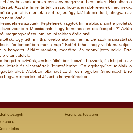
és néhány hozzánk tartozó asszony megzavart bennünket. Hajnalban a
olttestét. Azzal a hírrel tértek vissza, hogy angyalok jelentek meg nekik,
nk néhányan el is mentek a sírhoz, és úgy találtak mindent, ahogyan az
n nem látták.
k, késedelmes szívűek! Képtelenek vagytok hinni abban, amit a próféták
t elszenvednie a Messiásnak, hogy bemehessen dicsőségébe?” Aztán
ól megmagyarázta, ami az Írásokban őróla szól.
rtottak. Úgy tett, mintha tovább akarna menni. De azok marasztalták
eledik, és lemenőben már a nap.” Betért tehát, hogy velük maradjon.
e a kenyeret, áldást mondott, megtörte, és odanyújtotta nekik. Erre
 ő eltűnt előlük.
lángolt a szívünk, amikor útközben beszélt hozzánk, és kifejtette az
a keltek és visszatértek Jeruzsálembe. Ott egybegyűlve találták a
fogadták őket: „Valóban feltámadt az Úr, és megjelent Simonnak!” Erre
, és hogyan ismerték fel Jézust a kenyértörésben.
Elérhetőségek
Ferenc és testvérei
Miserend
Keresztelés