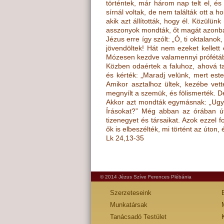
történtek, már három nap telt el, 
sírnál voltak, de nem találták ott a h
akik azt állították, hogy él. Közülü
asszonyok mondták, őt magát azonba
Jézus erre így szólt: „Ó, ti oktalano
jövendöltek! Hát nem ezeket kellet
Mózesen kezdve valamennyi prófétáb
Közben odaértek a faluhoz, ahová ta
és kérték: „Maradj velünk, mert est
Amikor asztalhoz ültek, kezébe vett
megnyílt a szemük, és fölismerték. De
Akkor azt mondták egymásnak: „Ugye 
Írásokat?” Még abban az órában útr
tizenegyet és társaikat. Azok ezzel 
ők is elbeszélték, mi történt az úton
Lk 24,13-35
© 2014 Jézus Szíve Ferences Plébánia
Szerzeteseink
Munkatársak
Tanácsadó Testület