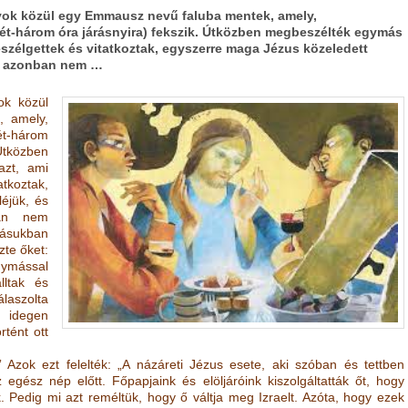
yok közül egy Emmausz nevű faluba mentek, amely,
ét-három óra járásnyira) fekszik. Útközben megbeszélték egymás
eszélgettek és vitatkoztak, egyszerre maga Jézus közeledett
Ők azonban nem …
ok közül
 amely,
ét-három
tközben
azt, ami
tkoztak,
éjük, és
ban nem
sukban
te őket:
gymással
ltak és
álaszolta
n idegen
rtént ott
 Azok ezt felelték: „A názáreti Jézus esete, aki szóban és tettben
 egész nép előtt. Főpapjaink és elöljáróink kiszolgáltatták őt, hogy
ék. Pedig mi azt reméltük, hogy ő váltja meg Izraelt. Azóta, hogy ezek