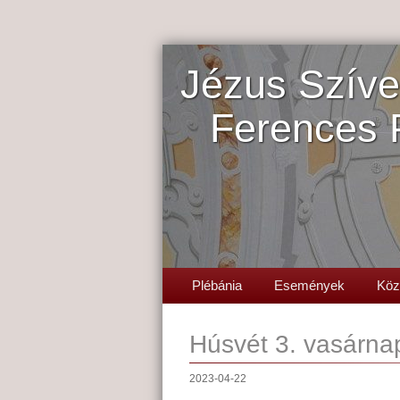
Jézus Szíve
Ferences 
Plébánia
Események
Köz
Húsvét 3. vasárna
2023-04-22