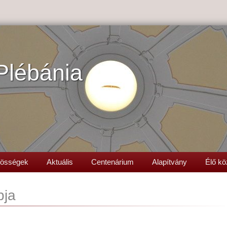
Plébánia
össégek
Aktuális
Centenárium
Alapítvány
Élő kö
pja