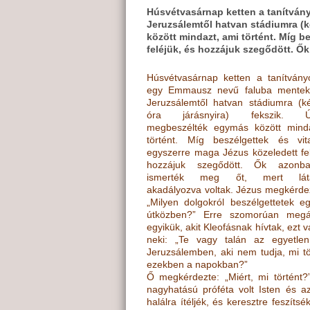
Húsvétvasárnap ketten a tanítván
Jeruzsálemtől hatvan stádiumra (k
között mindazt, ami történt. Míg b
feléjük, és hozzájuk szegődött. 
Húsvétvasárnap ketten a tanítvány
egy Emmausz nevű faluba mentek,
Jeruzsálemtől hatvan stádiumra (k
óra járásnyira) fekszik. Ú
megbeszélték egymás között mind
történt. Míg beszélgettek és vita
egyszerre maga Jézus közeledett fel
hozzájuk szegődött. Ők azon
ismerték meg őt, mert látá
akadályozva voltak. Jézus megkérdez
„Milyen dolgokról beszélgettetek e
útközben?” Erre szomorúan megál
egyikük, akit Kleofásnak hívtak, ezt v
neki: „Te vagy talán az egyetle
Jeruzsálemben, aki nem tudja, mi tö
ezekben a napokban?”
Ő megkérdezte: „Miért, mi történt?”
nagyhatású próféta volt Isten és az
halálra ítéljék, és keresztre feszíts