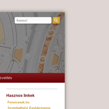
zvetítés
Hasznos linkek
Ferencesek.hu
Szombathelyi Egyházmegye