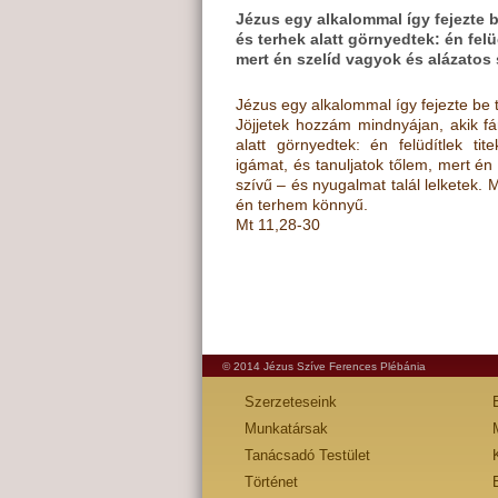
Jézus egy alkalommal így fejezte b
és terhek alatt görnyedtek: én felü
mert én szelíd vagyok és alázatos 
Jézus egy alkalommal így fejezte be t
Jöjjetek hozzám mindnyájan, akik fá
alatt görnyedtek: én felüdítlek ti
igámat, és tanuljatok tőlem, mert én
szívű – és nyugalmat talál lelketek. 
én terhem könnyű.
Mt 11,28-30
© 2014 Jézus Szíve Ferences Plébánia
Szerzeteseink
Munkatársak
Tanácsadó Testület
Történet