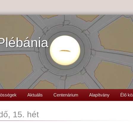
Plébánia
össégek
Aktuális
Centenárium
Alapítvány
Élő kö
dő, 15. hét