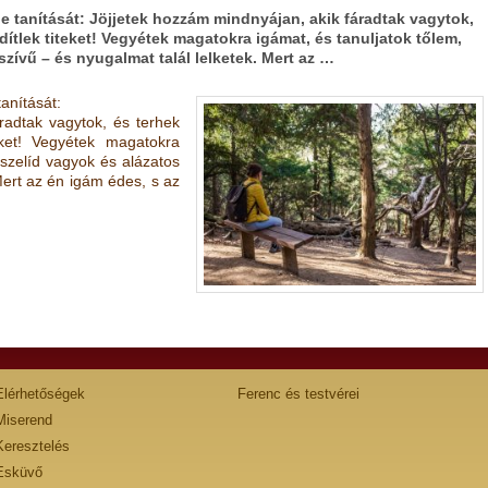
e tanítását: Jöjjetek hozzám mindnyájan, akik fáradtak vagytok,
dítlek titeket! Vegyétek magatokra igámat, és tanuljatok tőlem,
szívű – és nyugalmat talál lelketek. Mert az …
anítását:
radtak vagytok, és terhek
teket! Vegyétek magatokra
 szelíd vagyok és alázatos
Mert az én igám édes, s az
Elérhetőségek
Ferenc és testvérei
Miserend
Keresztelés
Esküvő