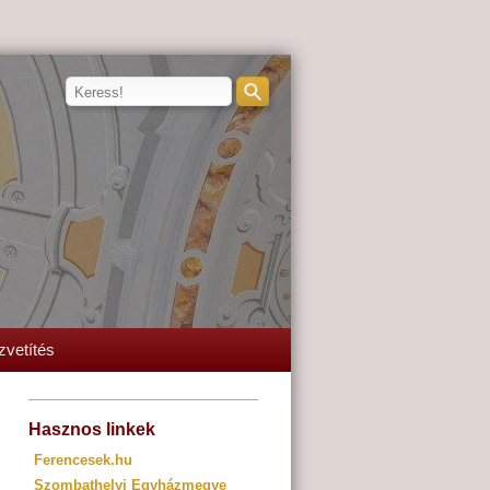
zvetítés
Hasznos linkek
Ferencesek.hu
Szombathelyi Egyházmegye