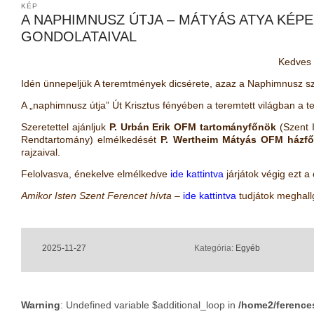
KÉP
A NAPHIMNUSZ ÚTJA – MÁTYÁS ATYA KÉPE
GONDOLATAIVAL
Kedves 
Idén ünnepeljük A teremtmények dicsérete, azaz a Naphimnusz szü
A „naphimnusz útja” Út Krisztus fényében a teremtett világban a te
Szeretettel ajánljuk
P. Urbán Erik OFM tartományfőnök
(Szent I
Rendtartomány) elmélkedését
P. Wertheim Mátyás OFM házf
rajzaival.
Felolvasva, énekelve elmélkedve
ide kattintva
járjátok végig ezt a 
Amikor Isten Szent Ferencet hívta
–
ide kattintva
tudjátok meghallg
2025-11-27
Kategória:
Egyéb
Warning
: Undefined variable $additional_loop in
/home2/ference