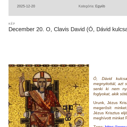
2025-12-20
Kategória:
Egyéb
KÉP
December 20. O, Clavis David (Ó, Dávid kulcs
Ó, Dávid kulcsa
megnyitottál, azt 
senki ki nem nyi
foglyokat, akik sö
Urunk, Jézus Kris
megerősít minket
Jézus Krisztus elj
meghívott minket 
Zene:
https://www