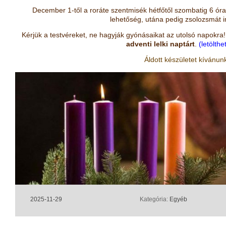
December 1-től a roráte szentmisék hétfőtől szombatig 6 ór
lehetőség, utána pedig zsolozsmát 
Kérjük a testvéreket, ne hagyják gyónásaikat az utolsó napokra! 
adventi lelki naptárt
.
(letölthe
Áldott készületet kívánun
2025-11-29
Kategória:
Egyéb