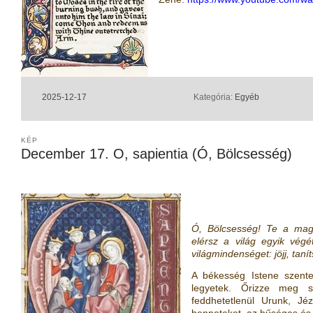
2025-12-17
Kategória:
Egyéb
KÉP
December 17. O, sapientia (Ó, Bölcsesség)
Ó, Bölcsesség! Te a magas
elérsz a világ egyik vég
világmindenséget: jöjj, tan
A békesség Istene szente
legyetek. Őrizze meg sz
feddhetetlenül Urunk, Jéz