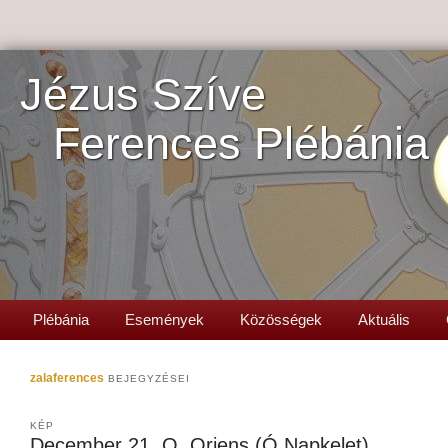
Jézus Szíve
Ferences Plébánia
Plébánia
Események
Közösségek
Aktuális
zalaferences
BEJEGYZÉSEI
KÉP
December 21. O, Oriens (Ó Napkelet)