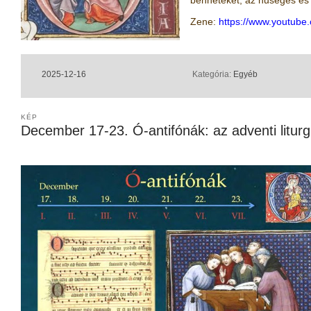
benneteket, az hűséges és v
Zene:
https://www.youtub
2025-12-16
Kategória:
Egyéb
KÉP
December 17-23. Ó-antifónák: az adventi liturg