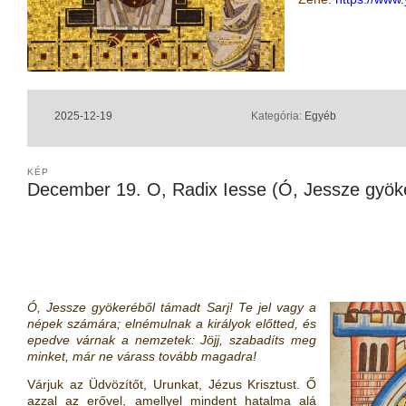
2025-12-19
Kategória:
Egyéb
KÉP
December 19. O, Radix Iesse (Ó, Jessze gyök
Ó, Jessze gyökeréből támadt Sarj! Te jel vagy a
népek számára; elnémulnak a királyok előtted, és
epedve várnak a nemzetek: Jöjj, szabadíts meg
minket, már ne várass tovább magadra!
Várjuk az Üdvözítőt, Urunkat, Jézus Krisztust. Ő
azzal az erővel, amellyel mindent hatalma alá