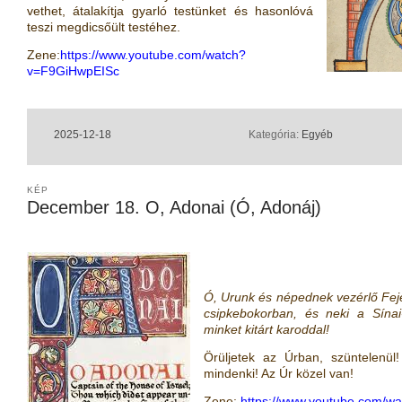
vethet, átalakítja gyarló testünket és hasonlóvá
teszi megdicsőült testéhez.
Zene:
https://www.youtube.com/watch?
v=F9GiHwpEISc
2025-12-18
Kategória:
Egyéb
KÉP
December 18. O, Adonai (Ó, Adonáj)
Ó, Urunk és népednek vezérlő Fej
csipkebokorban, és neki a Sínai-
minket kitárt karoddal!
Örüljetek az Úrban, szüntelenü
mindenki! Az Úr közel van!
Zene:
https://www.youtube.com/w