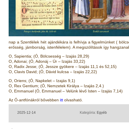
nap a Szentlélek hét ajándékára is felhívja a figyelmünket ( bölcs
erősség, jámborság, istenfélelem). A megszólítások így hangzana
O,
S
apientia; (Ó, Bölcsesség – Izajás 28,29)
O,
A
donai; (Ó, Adonáj – Úr – Izajás 33,22)
O,
R
adix Jesse; (Ó, Jessze gyökere – Izajás 11,1 és 52,15)
O,
C
lavis David; (Ó, Dávid kulcsa – Izajás 22,22)
O,
O
riens; (Ó, Napkelet – Izajás 9,1)
O,
R
ex Gentium; (Ó, Nemzetek Királya – Izajás 2,4.)
O,
E
mmanuel (Ó, Emmanuel – Velünk lévő Isten – Izajás 7,14)
Az Ó-antfónákról bővebben
itt
olvasható.
2025-12-14
Kategória:
Egyéb