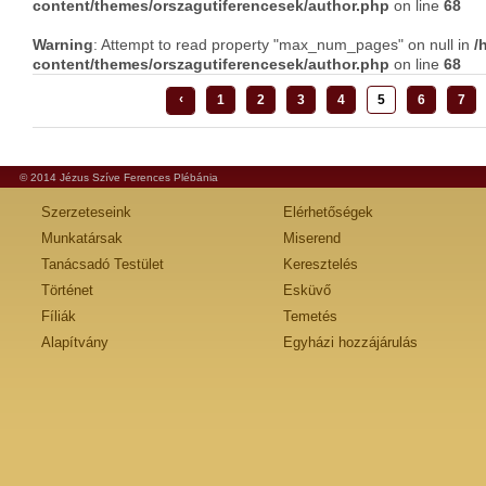
content/themes/orszagutiferencesek/author.php
on line
68
Warning
: Attempt to read property "max_num_pages" on null in
/
content/themes/orszagutiferencesek/author.php
on line
68
‹
1
2
3
4
5
6
7
© 2014 Jézus Szíve Ferences Plébánia
Szerzeteseink
Elérhetőségek
Munkatársak
Miserend
Tanácsadó Testület
Keresztelés
Történet
Esküvő
Fíliák
Temetés
Alapítvány
Egyházi hozzájárulás