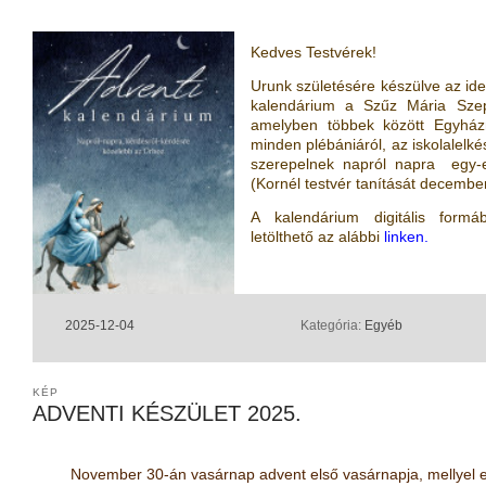
Kedves Testvérek!
Urunk születésére készülve az ide
kalendárium a Szűz Mária Szep
amelyben többek között Egyház
minden plébániáról, az iskolalelk
szerepelnek napról napra egy-e
(Kornél testvér tanítását december
A kalendárium digitális form
letölthető az alábbi
linken.
2025-12-04
Kategória:
Egyéb
KÉP
ADVENTI KÉSZÜLET 2025.
November 30-án vasárnap advent első vasárnapja, mellyel e