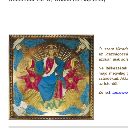
Ó, szent Virrad
az igazságossá
azokat, akik sö
Ne ítélkezzete
majd megvilágítj
szándékait. Akk
az Istentől.
Zene:
https://