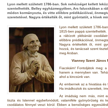
Lyon mellett született 1786-ban. Sok nehézséget kellett lek
szentelhették. Belley egyházmegyében, Ars falucskában a ráb
módon kormányozta, és vitte előbbre prédikációival, önmeg
szeretetével. Nagyra értékelték őt, mint gyóntatót, a hívek m
Lyon mellett született 1786-ba
1815-ben pappá szentelhették.
a rábízott plébániát csodála
előbbre prédikációival, önmegt
Nagyra értékelték őt, mint gyó
hozzá, és tanácsait szent tiszte
meg Arsban.
Vianney Szent János 
Fiacskáim! Fontoljátok meg: a
hanem a mennyben van. Tehát g
ahol a kincsünk van.
Az embernek az a hivatása és 
Ha imádkoztok és szerettek, íme
Az imádság nem más, mint egy
tiszta és Istennel egybefonódott, valamiféle gyönyörűség és ke
csodálatos fénnyel veszi körül. Ebben a bensőséges egyesülésbe