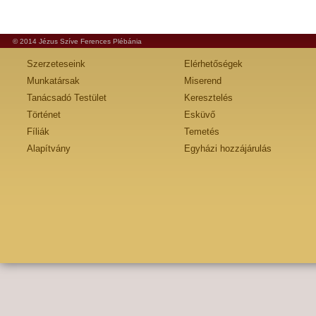
© 2014 Jézus Szíve Ferences Plébánia
Szerzeteseink
Elérhetőségek
Munkatársak
Miserend
Tanácsadó Testület
Keresztelés
Történet
Esküvő
Fíliák
Temetés
Alapítvány
Egyházi hozzájárulás