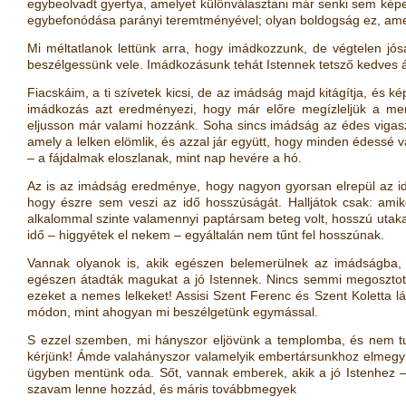
egybeolvadt gyertya, amelyet különválasztani már senki sem kép
egybefonódása parányi teremtményével; olyan boldogság ez, amely
Mi méltatlanok lettünk arra, hogy imádkozzunk, de végtelen j
beszélgessünk vele. Imádkozásunk tehát Istennek tetsző kedves á
Fiacskáim, a ti szívetek kicsi, de az imádság majd kitágítja, és ké
imádkozás azt eredményezi, hogy már előre megízleljük a me
eljusson már valami hozzánk. Soha sincs imádság az édes vigasz
amely a lelken elömlik, és azzal jár együtt, hogy minden édessé v
– a fájdalmak eloszlanak, mint nap hevére a hó.
Az is az imádság eredménye, hogy nagyon gyorsan elrepül az idő
hogy észre sem veszi az idő hosszúságát. Halljátok csak: ami
alkalommal szinte valamennyi paptársam beteg volt, hosszú utak
idő – higgyétek el nekem – egyáltalán nem tűnt fel hosszúnak.
Vannak olyanok is, akik egészen belemerülnek az imádságba, 
egészen átadták magukat a jó Istennek. Nincs semmi megosztot
ezeket a nemes lelkeket! Assisi Szent Ferenc és Szent Koletta lát
módon, mint ahogyan mi beszélgetünk egymással.
S ezzel szemben, mi hányszor eljövünk a templomba, és nem tudj
kérjünk! Ámde valahányszor valamelyik embertársunkhoz elmegyün
ügyben mentünk oda. Sőt, vannak emberek, akik a jó Istenhez – 
szavam lenne hozzád, és máris továbbmegyek