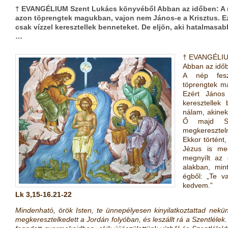
† EVANGÉLIUM Szent Lukács könyvéből Abban az időben: A n
azon töprengtek magukban, vajon nem János-e a Krisztus. Ez
csak vízzel keresztellek benneteket. De eljön, aki hatalmasa
…
† EVANGÉLIUM
Abban az idő
A nép fesz
töprengtek m
Ezért János
keresztellek
nálam, akinek
Ő majd Sze
megkereszteln
Ekkor történt
Jézus is meg
megnyílt az 
alakban, min
égből: „Te v
kedvem.”
Lk 3,15-16.21-22
Mindenható, örök Isten, te ünnepélyesen kinyilatkoztattad nekün
megkeresztelkedett a Jordán folyóban, és leszállt rá a Szentlélek