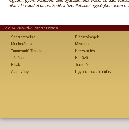
fogadott gyermekeidben, akik újjászülettünk vízből és Szentlélekb
által, aki veled él és uralkodik a Szentlélekkel egységben, Isten 
© 2014 Jézus Szíve Ferences Plébánia
Szerzeteseink
Elérhetőségek
Munkatársak
Miserend
Tanácsadó Testület
Keresztelés
Történet
Esküvő
Fíliák
Temetés
Alapítvány
Egyházi hozzájárulás