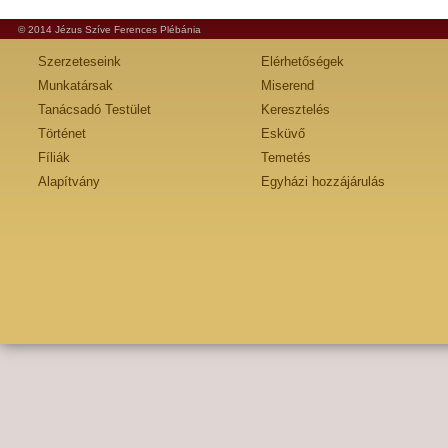
© 2014 Jézus Szíve Ferences Plébánia
Szerzeteseink
Elérhetőségek
Munkatársak
Miserend
Tanácsadó Testület
Keresztelés
Történet
Esküvő
Fíliák
Temetés
Alapítvány
Egyházi hozzájárulás