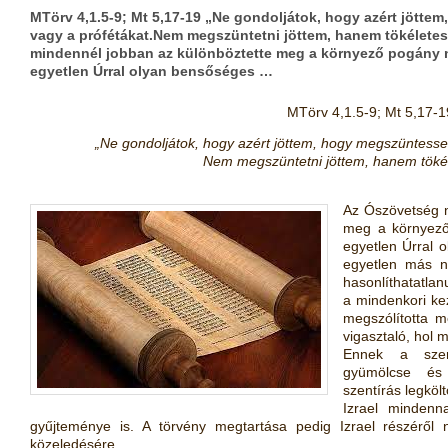
MTörv 4,1.5-9; Mt 5,17-19 „Ne gondoljátok, hogy azért jött
vagy a prófétákat.Nem megszüntetni jöttem, hanem tökéletes
mindennél jobban az különböztette meg a környező pogány n
egyetlen Úrral olyan bensőséges …
MTörv 4,1.5-9; Mt 5,17-1
„Ne gondoljátok, hogy azért jöttem, hogy megszüntesse
Nem megszüntetni jöttem, hanem tökél
Az Ószövetség n
meg a környez
egyetlen Úrral 
egyetlen más n
hasonlíthatatlan
a mindenkori k
megszólította m
vigasztaló, hol 
Ennek a szer
gyümölcse és
szentírás legkölt
Izrael mindenna
gy
ű
jteménye is. A törvény megtartása pedig Izrael részér
ő
l
közeledésére.