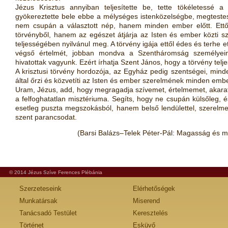
Jézus Krisztus annyiban teljesítette be, tette tökéletessé 
gyökereztette bele ebbe a mélységes istenközelségbe, megtestes
nem csupán a választott nép, hanem minden ember el
ő
tt. Ett
törvényb
ő
l, hanem az egészet átjárja az Isten és ember
közti 
teljességében nyilvánul meg. A törvény igája
ett
ő
l édes és terhe et
végs
ő
értelmét, jobban mondva
a Szentháromság személyeine
hivatottak vagyunk. Ezért
írhatja Szent János, hogy
a törvény telj
A krisztusi törvény hordozója, az Egyház pedig szentségei, mind
által
ő
rzi és közvetíti az Isten és ember szerelmének minden embe
Uram, Jézus, add, hogy megragadja szívemet, értelmemet, akara
a felfoghatatlan misztériuma. Segíts, hogy ne csupán küls
ő
leg, 
esetleg puszta megszokásból, hanem bels
ő
lendülettel,
szerelme
szent parancsodat.
(B
arsi Balázs–Telek Péter-Pál: Magasság és 
© 2014 Jézus Szíve Ferences Plébánia
Szerzeteseink
Elérhetőségek
Munkatársak
Miserend
Tanácsadó Testület
Keresztelés
Történet
Esküvő