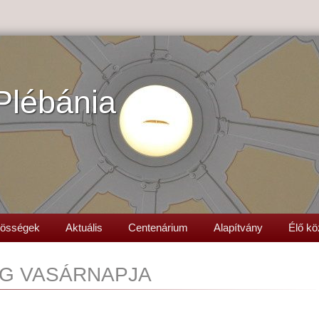
Plébánia
össégek
Aktuális
Centenárium
Alapítvány
Élő kö
G VASÁRNAPJA