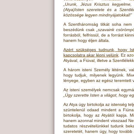
„Urunk, Jézus Krisztus kegyelme,
(Atya)Isten szeretete és a Szentlé
közössége legyen mindnyájatokkal!”
A Szentháromság titkát soha nem 
beszédünk csak
„szavaink csörömpö
forrásból, felfrissül, de a forrást k
hanem hogy éljen általa.
Azért szükséges tudnunk, hogy Is
kapcsolatra akar lépni velünk
. Ez az
Atyával, a Fiúval, illetve a Szentlélek
A három isteni Személy létének, va
hogy tudjuk, milyenek legyünk. Miv
lényege, egyben az egész teremtett v
Az isteni személyek nemcsak egymás
„Úgy szerette Isten a világot, hogy eg
Az Atya úgy birtokolja az istenség 
szüntelenül odaad mindent a Fiúnak.
birtokolja, hogy az Atyától kapja.
hanem azonnal mindent visszaad Neki
tudatos részvételünkkel tudunk bek
szeretetét, hanem úgy, hogy tovább a