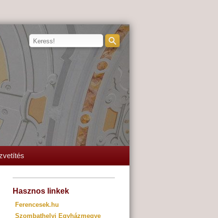
zvetítés
Hasznos linkek
Ferencesek.hu
Szombathelyi Egyházmegye