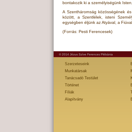
bontakozik ki a személyiségünk Iste
A Szentháromság közösségének és e
között, a Szentlélek, isteni Szem
egységben éljünk az Atyával, a Fiúval
(Forrás: Pesti Ferencesek)
© 2014 Jézus Szíve Ferences Plébánia
Szerzeteseink
Munkatársak
Tanácsadó Testület
Történet
Fíliák
Alapítvány