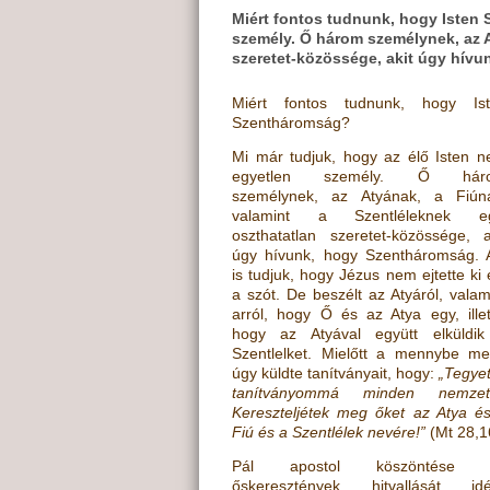
Miért fontos tudnunk, hogy Isten 
személy. Ő három személynek, az A
szeretet-közössége, akit úgy hív
Miért fontos tudnunk, hogy Is
Szentháromság?
Mi már tudjuk, hogy az élő Isten 
egyetlen személy. Ő hár
személynek, az Atyának, a Fiún
valamint a Szentléleknek eg
oszthatatlan szeretet-közössége, a
úgy hívunk, hogy Szentháromság. 
is tudjuk, hogy Jézus nem ejtette ki 
a szót. De beszélt az Atyáról, valam
arról, hogy Ő és az Atya egy, ille
hogy az Atyával együtt elküldi
Szentlelket. Mielőtt a mennybe me
úgy küldte tanítványait, hogy:
„Tegye
tanítványommá minden nemzete
Kereszteljétek meg őket az Atya é
Fiú és a Szentlélek nevére!”
(Mt 28,1
Pál apostol köszöntése 
őskeresztények hitvallását idé