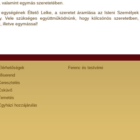
n, valamint egymás szeretetében.
gységének Éltető Lelke, a szeretet áramlása az Isteni Személyek
ély. Vele szükséges együttműködnünk, hogy kölcsönös szeretetben,
, illetve egymással!
Elérhetőségek
Ferenc és testvérei
Miserend
Keresztelés
Esküvő
Temetés
Egyházi hozzájárulás