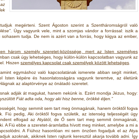
 az
lek
tudjuk megérteni. Szent Ágoston szerint a Szentháromságról való
lése”
. Úgy vagyunk vele, mint a szomjas vándor a forrással: iszik a
iinni sohasem tudja. De nem is azért van a forrás, hogy kiigya az ember,
ten három személy szeretet-közössége, mert az Isten személyes
onban csak úgy lehetséges, hogy külön-külön kapcsolatban vagyunk az
kel. Hiszen
személyes kapcsolat csak személyek között lehetséges
.
lamint egymáshoz való kapcsolatának ismerete abban segít minket,
el Isten képére és hasonlatosságára vagyunk teremtve, az életünk
ilágnak az alaptörvénye az önátadó szeretet.
nak adják át magukat, hanem nekünk is. Ezért mondja Jézus, hogy:
yszülött Fiát adta oda, hogy aki hisz benne, örökké éljen.”
teljességét, hogy semmit sem tart meg önmagának, hanem öröktől fogva
 Fiú pedig, Aki öröktől fogva születik, az istenség teljességét úgy
 Mindent elfogad az Atyától, de Ő sem tart meg semmit önmagának,
. A Fiú ebbe a szeretet-áramlatba hívott meg minket, amelybe a mi a
apcsolódni. A Fiúhoz hasonlóan mi sem önzően fogadjuk el az Atya
djuk azoknak, akiknek Isten rajtunk keresztül akarja tovább adni. Így