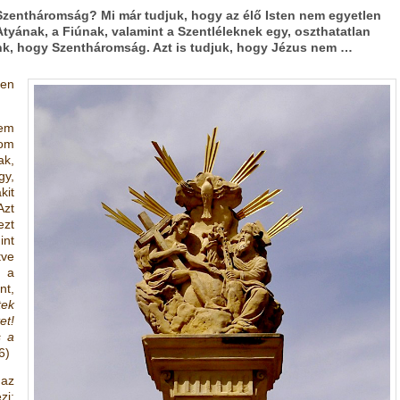
Szentháromság? Mi már tudjuk, hogy az élő Isten nem egyetlen
tyának, a Fiúnak, valamint a Szentléleknek egy, oszthatatlan
unk, hogy Szentháromság. Azt is tudjuk, hogy Jézus nem …
ten
nem
om
ak,
y,
kit
Azt
ezt
int
tve
k a
nt,
tek
t!
s a
6)
az
zi: