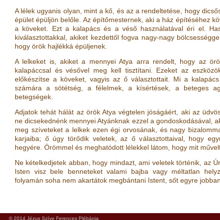
A lélek ugyanis olyan, mint a kő, és az a rendeltetése, hogy dics
épület épüljön belőle. Az építőmesternek, aki a ház építéséhez köve
a köveket. Ezt a kalapács és a véső használatával éri el. Ha
kiválasztottakkal, akiket kezdettől fogva nagy-nagy bölcsességge
hogy örök hajlékká épüljenek.
A lelkeket is, akiket a mennyei Atya arra rendelt, hogy az örö
kalapáccsal és vésővel meg kell tisztítani. Ezeket az eszközök
előkészítse a köveket, vagyis az ő választottait. Mi a kalapá
számára a sötétség, a félelmek, a kísértések, a beteges a
betegségek.
Adjatok tehát hálát az örök Atya végtelen jóságáért, aki az üdvös
ne dicsekednénk mennyei Atyánknak ezzel a gondoskodásával, aki
meg szíveteket a lelkek ezen égi orvosának, és nagy bizalomma
karjaiba; ő úgy törődik veletek, az ő választottaival, hogy eg
hegyére. Örömmel és meghatódott lélekkel látom, hogy mit művel
Ne kételkedjetek abban, hogy mindazt, ami veletek történik, az Úr r
Isten visz bele benneteket valami bajba vagy méltatlan helyz
folyamán soha nem akartátok megbántani Istent, sőt egyre jobban t
© 2014 Jézus Szíve Ferences Plébánia