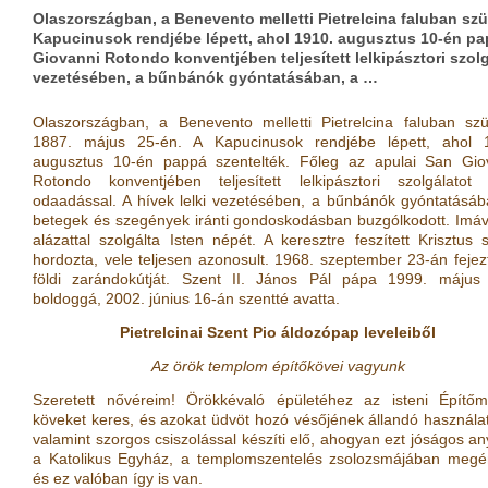
Olaszországban, a Benevento melletti Pietrelcina faluban szül
Kapucinusok rendjébe lépett, ahol 1910. augusztus 10-én pap
Giovanni Rotondo konventjében teljesített lelkipásztori szolg
vezetésében, a bűnbánók gyóntatásában, a …
Olaszországban, a Benevento melletti Pietrelcina faluban szül
1887. május 25-én. A Kapucinusok rendjébe lépett, ahol 
augusztus 10-én pappá szentelték. Főleg az apulai San Gio
Rotondo konventjében teljesített lelkipásztori szolgálatot
odaadással. A hívek lelki vezetésében, a bűnbánók gyóntatásáb
betegek és szegények iránti gondoskodásban buzgólkodott. Imáv
alázattal szolgálta Isten népét. A keresztre feszített Krisztus s
hordozta, vele teljesen azonosult. 1968. szeptember 23-án fejez
földi zarándokútját. Szent II. János Pál pápa 1999. május
boldoggá, 2002. június 16-án szentté avatta.
Pietrelcinai Szent Pio áldozópap leveleiből
Az örök templom építőkövei vagyunk
Szeretett nővéreim! Örökkévaló épületéhez az isteni Építőm
köveket keres, és azokat üdvöt hozó vésőjének állandó használat
valamint szorgos csiszolással készíti elő, ahogyan ezt jóságos an
a Katolikus Egyház, a templomszentelés zsolozsmájában megén
és ez valóban így is van.