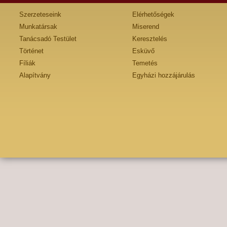
Szerzeteseink
Elérhetőségek
Munkatársak
Miserend
Tanácsadó Testület
Keresztelés
Történet
Esküvő
Fíliák
Temetés
Alapítvány
Egyházi hozzájárulás