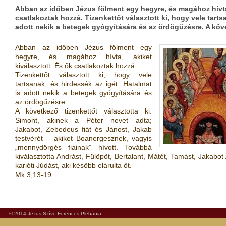
Abban az időben Jézus fölment egy hegyre, és magához hívta,
csatlakoztak hozzá. Tizenkettőt választott ki, hogy vele tarts
adott nekik a betegek gyógyítására és az ördögűzésre. A köv
Abban az időben Jézus fölment egy
hegyre, és magához hívta, akiket
kiválasztott. És ők csatlakoztak hozzá.
Tizenkettőt választott ki, hogy vele
tartsanak, és hirdessék az igét. Hatalmat
is adott nekik a betegek gyógyítására és
az ördögűzésre.
A következő tizenkettőt választotta ki:
Simont, akinek a Péter nevet adta;
Jakabot, Zebedeus fiát és Jánost, Jakab
testvérét – akiket Boanergesznek, vagyis
„mennydörgés fiainak” hívott. Továbbá
kiválasztotta Andrást, Fülöpöt, Bertalant, Mátét, Tamást, Jakabot
karióti Júdást, aki később elárulta őt.
Mk 3,13-19
© 2014 Jézus Szíve Ferences Plébánia