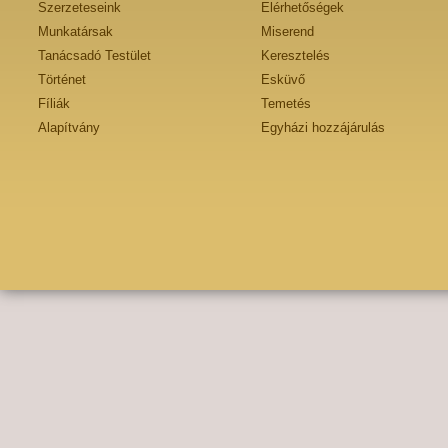
Szerzeteseink
Elérhetőségek
Munkatársak
Miserend
Tanácsadó Testület
Keresztelés
Történet
Esküvő
Fíliák
Temetés
Alapítvány
Egyházi hozzájárulás