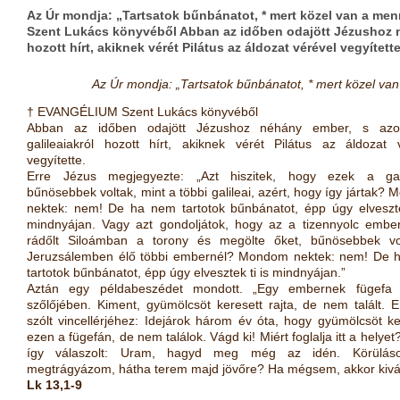
Az Úr mondja: „Tartsatok bűnbánatot, * mert közel van a m
Szent Lukács könyvéből Abban az időben odajött Jézushoz né
hozott hírt, akiknek vérét Pilátus az áldozat vérével vegyített
Az Úr mondja: „Tartsatok bűnbánatot, * mert közel va
† EVANGÉLIUM Szent Lukács könyvéből
Abban az időben odajött Jézushoz néhány ember, s azo
galileaiakról hozott hírt, akiknek vérét Pilátus az áldozat 
vegyítette.
Erre Jézus megjegyezte: „Azt hiszitek, hogy ezek a gali
bűnösebbek voltak, mint a többi galileai, azért, hogy így jártak?
nektek: nem! De ha nem tartotok bűnbánatot, épp úgy elveszte
mindnyájan. Vagy azt gondoljátok, hogy az a tizennyolc ember
rádőlt Siloámban a torony és megölte őket, bűnösebbek vo
Jeruzsálemben élő többi embernél? Mondom nektek: nem! De 
tartotok bűnbánatot, épp úgy elvesztek ti is mindnyájan.”
Aztán egy példabeszédet mondott. „Egy embernek fügefa 
szőlőjében. Kiment, gyümölcsöt keresett rajta, de nem talált. E
szólt vincellérjéhez: Idejárok három év óta, hogy gyümölcsöt k
ezen a fügefán, de nem találok. Vágd ki! Miért foglalja itt a helyet
így válaszolt: Uram, hagyd meg még az idén. Körülá
megtrágyázom, hátha terem majd jövőre? Ha mégsem, akkor kivá
Lk 13,1-9