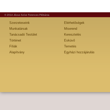
© 2014 Jézus Szíve Ferences Plébánia
Szerzeteseink
Elérhetőségek
Munkatársak
Miserend
Tanácsadó Testület
Keresztelés
Történet
Esküvő
Fíliák
Temetés
Alapítvány
Egyházi hozzájárulás