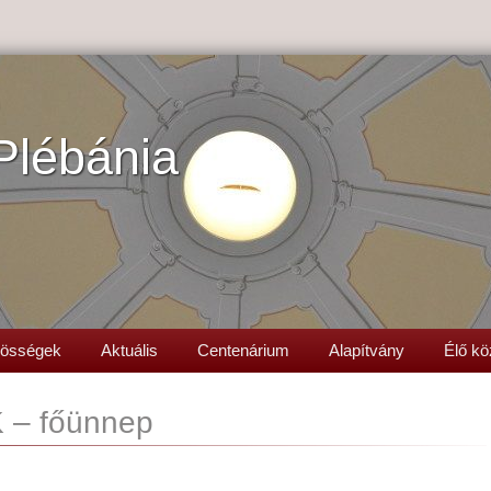
Plébánia
össégek
Aktuális
Centenárium
Alapítvány
Élő kö
– főünnep