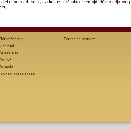
nkkel el nem érhetünk, azt közbenjárásukra Isten ajándékba adja meg
ből)
Elérhetőségek
Ferenc és testvérei
Miserend
Keresztelés
Esküvő
Temetés
Egyházi hozzájárulás