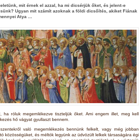
eletünk, mit érnek el azzal, ha mi dicsérjük őket, és jelent-e
sünk? Ugyan mit számít azoknak a földi dicsőítés, akiket Fiának
 mennyei Atya …
ha róluk megemlékezve tiszteljük őket. Ami engem illet, meg kell
kezés hő vágyat gyullaszt bennem.
 szentekről való megemlékezés bennünk felkelt, vagy még jobban
tó közösségüket, és méltók legyünk az üdvözült lelkek társaságára égi