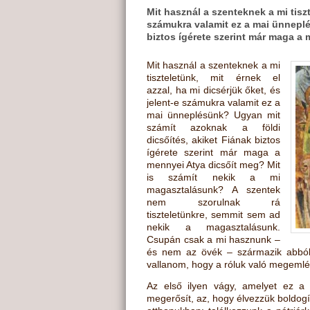
Mit használ a szenteknek a mi tiszt
számukra valamit ez a mai ünneplé
biztos ígérete szerint már maga a
Mit használ a szenteknek a mi
tiszteletünk, mit érnek el
azzal, ha mi dicsérjük őket, és
jelent-e számukra valamit ez a
mai ünneplésünk? Ugyan mit
számít azoknak a földi
dicsőítés, akiket Fiának biztos
ígérete szerint már maga a
mennyei Atya dicsőít meg? Mit
is számít nekik a mi
magasztalásunk? A szentek
nem szorulnak rá
tiszteletünkre, semmit sem ad
nekik a magasztalásunk.
Csupán csak a mi hasznunk –
és nem az övék – származik abból, 
vallanom, hogy a róluk való megemlé
Az első ilyen vágy, amelyet ez a
megerősít, az, hogy élvezzük boldogí