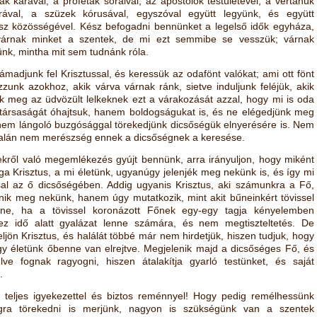
ák karával, a próféták soraival, az apostolok testületével, a vértanúk
orával, a szüzek kórusával, egyszóval együtt legyünk, és együtt
z közösségével. Kész befogadni bennünket a legelső idők egyháza,
várnak minket a szentek, de mi ezt semmibe se vesszük; várnak
ünk, mintha mit sem tudnánk róla.
ámadjunk fel Krisztussal, és keressük az odafönt valókat; ami ott fönt
unk azokhoz, akik várva várnak ránk, sietve induljunk feléjük, akik
 meg az üdvözült lelkeknek ezt a várakozását azzal, hogy mi is oda
társaságát óhajtsuk, hanem boldogságukat is, és ne elégedjünk meg
anem lángoló buzgósággal törekedjünk dicsőségük elnyerésére is. Nem
ltalán nem merészség ennek a dicsőségnek a keresése.
ekről való megemlékezés gyújt bennünk, arra irányuljon, hogy miként
 Krisztus, a mi életünk, ugyanúgy jelenjék meg nekünk is, és így mi
sal az ő dicsőségében. Addig ugyanis Krisztus, aki számunkra a Fő,
nik meg nekünk, hanem úgy mutatkozik, mint akit bűneinkért tövissel
ne, ha a tövissel koronázott Főnek egy-egy tagja kényelemben
ez idő alatt gyalázat lenne számára, és nem megtiszteltetés. De
ljön Krisztus, és halálát többé már nem hirdetjük, hiszen tudjuk, hogy
gy életünk őbenne van elrejtve. Megjelenik majd a dicsőséges Fő, és
ve fognak ragyogni, hiszen átalakítja gyarló testünket, és saját
.
 teljes igyekezettel és biztos reménnyel! Hogy pedig remélhessünk
ra törekedni is merjünk, nagyon is szükségünk van a szentek