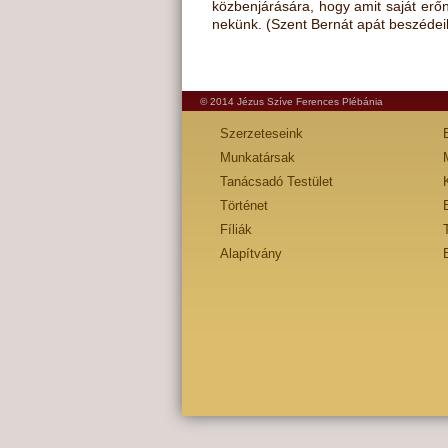
közbenjárására, hogy amit saját erő
nekünk. (Szent Bernát apát beszédei
© 2014 Jézus Szíve Ferences Plébánia
Szerzeteseink
Munkatársak
Tanácsadó Testület
Történet
Fíliák
Alapítvány