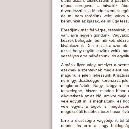
otthonukban: találkozzunk a pátriárk
népes seregével, a hitvallók táb
örvendezzünk a Mindenszentek egés
de mi nem törődünk vele; várva 
bennünket az igazak, de mi úgy tesz
Ébredjünk már fel végre, testvérek, t
van, arra legyen gondunk. Vágyakozz
készek befogadni bennünket, előzzük
kívánkozunk. De ne csak a szentek 
azzal, hogy együtt leszünk velük, h
veszélyes erre pályáznunk, és egyá
A másik ilyen vágy, amelyet a szent
ezeknek a szenteknek megjelent maga
magunk is jelen lehessünk Krisztus
nem így, dicsőséggel koronázva jele
megkoronáztak. Nagy szégyen len
tetszelegne, hiszen minden bíbor 
elkövetkezik az az idő, amikor majd e
vele együtt mi is meghaltunk, és ho
vele együtt a tagok is megdicsőül
megdicsőült testéhez teszi hasonlóvá
Erre a dicsőségre vágyódjunk tehát
ebben, és erre a nagy boldogság