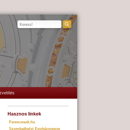
zvetítés
Hasznos linkek
Ferencesek.hu
Szombathelyi Egyházmegye