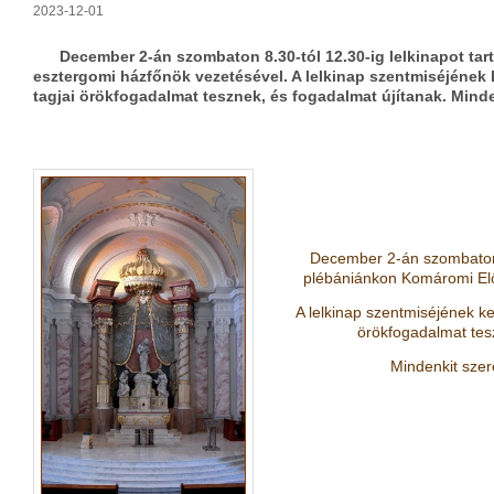
2023-12-01
December 2-án szombaton 8.30-tól 12.30-ig lelkinapot ta
esztergomi házfőnök vezetésével. A lelkinap szentmiséjének 
tagjai örökfogadalmat tesznek, és fogadalmat újítanak. Mind
December 2-án szombaton 8
plébániánkon Komáromi Elő
A lelkinap szentmiséjének k
örökfogadalmat tes
Mindenkit szer