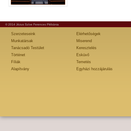
© 2014 Jézus Szíve Ferences Plébánia
Szerzeteseink
Elérhetőségek
Munkatársak
Miserend
Tanácsadó Testület
Keresztelés
Történet
Esküvő
Fíliák
Temetés
Alapítvány
Egyházi hozzájárulás