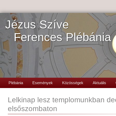
Jézus Szíve
Ferences Plébánia
Plébánia
Események
Közösségek
Aktuális
Lelkinap lesz templomunkban de
elsőszombaton