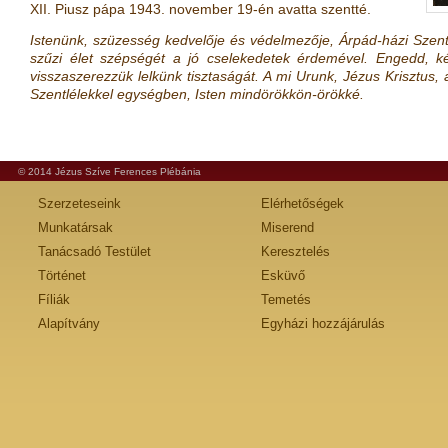
XII. Piusz pápa 1943. november 19-én avatta szentté.
Istenünk, szüzesség kedvelője és védelmezője, Árpád-házi Szent
szűzi élet szépségét a jó cselekedetek érdemével. Engedd, k
visszaszerezzük lelkünk tisztaságát. A mi Urunk, Jézus Krisztus, a 
Szentlélekkel egységben, Isten mindörökkön-örökké.
© 2014 Jézus Szíve Ferences Plébánia
Szerzeteseink
Elérhetőségek
Munkatársak
Miserend
Tanácsadó Testület
Keresztelés
Történet
Esküvő
Fíliák
Temetés
Alapítvány
Egyházi hozzájárulás