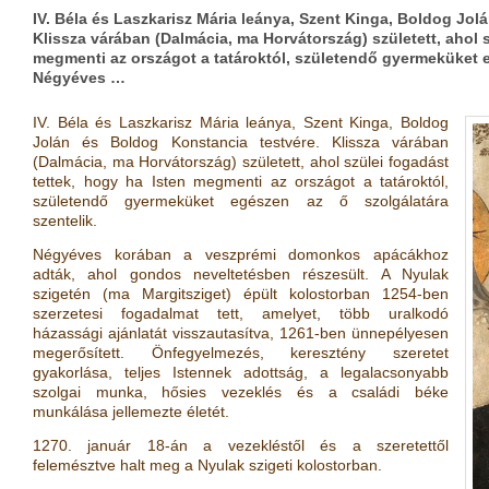
IV. Béla és Laszkarisz Mária leánya, Szent Kinga, Boldog Jol
Klissza várában (Dalmácia, ma Horvátország) született, ahol s
megmenti az országot a tatároktól, születendő gyermeküket e
Négyéves …
IV. Béla és Laszkarisz Mária leánya, Szent Kinga, Boldog
Jolán és Boldog Konstancia testvére. Klissza várában
(Dalmácia, ma Horvátország) született, ahol szülei fogadást
tettek, hogy ha Isten megmenti az országot a tatároktól,
születendő gyermeküket egészen az ő szolgálatára
szentelik.
Négyéves korában a veszprémi domonkos apácákhoz
adták, ahol gondos neveltetésben részesült. A Nyulak
szigetén (ma Margitsziget) épült kolostorban 1254-ben
szerzetesi fogadalmat tett, amelyet, több uralkodó
házassági ajánlatát visszautasítva, 1261-ben ünnepélyesen
megerősített. Önfegyelmezés, keresztény szeretet
gyakorlása, teljes Istennek adottság, a legalacsonyabb
szolgai munka, hősies vezeklés és a családi béke
munkálása jellemezte életét.
1270. január 18-án a vezekléstől és a szeretettől
felemésztve halt meg a Nyulak szigeti kolostorban.