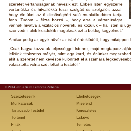
szeretet vértanúságának nevezik ezt. Ebben Isten egyszerre
vértanúkká és hitvallókká teszi szolgáit és szolgálóit azzal,
hogy életüket az ő dicsőségéért való munkálkodásra tartja
fenn. Tudom – fűzte hozzá –, hogy erre a vértanúságra
vannak hivatva a vizitációs nővérek, és közülük – ha Isten is úg
szenvedni, akik kiesdeklik maguknak ezt a boldog kegyelmet.”
Amikor pedig az egyik nővér az iránt érdeklődött, hogy miképpen l
„Csak hagyatkozzatok teljességgel Istenre, majd megtapasztaljátok
lelkünk titokzatos mélyét, mint egy kard, és énünket megszabadí
akit a szeretet nem kevésbé különített el a számára legkedveseb
választotta volna szét lelkét a testétől.”
© 2014 Jézus Szíve Ferences Plébánia
Szerzeteseink
Elérhetőségek
Munkatársak
Miserend
Tanácsadó Testület
Keresztelés
Történet
Esküvő
Fíliák
Temetés