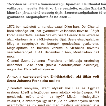
1572-ben született a franciaországi Dijon-ban. De Chantal bár
vallásosan nevelte. Férjét korán elvesztette, ezután Szalézi S
kitartóan járta a tökéletesség útját. Szeretetszolgálatban f
gyakorolta. Megalapította és bölcsen …
1572-ben született a franciaországi Dijon-ban. De Chantal
báró felesége lett, hat gyermekét vallásosan nevelte. Férjét
korán elvesztette, ezután Szalézi Szent Ferenc lelki vezetése
alatt kitartóan járta a tökéletesség útját. Szeretetszolgálatban
főleg a szegények és betegek gondozását gyakorolta.
Megalapította és bölcsen vezette a vizitációs nővérek
szerzetesrendjét. 1641. december 13-án, Moulins-ban halt
meg.
Chantal Szent Johanna Franciska emléknapja eredetileg
december 12-re esett (halála évfordulójának előestéje),
augusztus 12-re lett áthelyezve.
Annak a szerzetesnőnek Emlékirataiból, aki titkár volt
Szent Johanna Franciska mellett
„Szeretett leányaim, szent atyáink közül és az Egyház
oszlopai közül a legtöbben nem jutottak vértanúságra. Mit
gondoltok, miért történt ez így?” Miután mindegyikük
válaszolt, a szentanya így szólt: „Az én véleményem szerint
azért történt ez így, mert van még másfajta vértanúság is: a