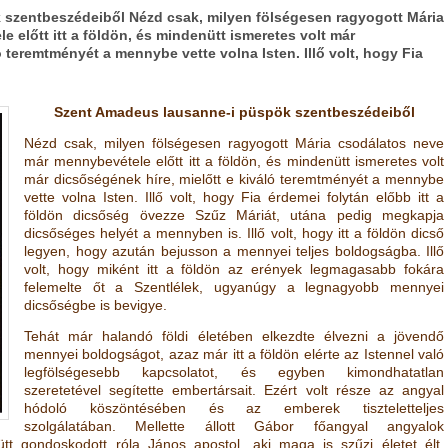
szentbeszédeiből Nézd csak, milyen fölségesen ragyogott Mária
 előtt itt a földön, és mindenütt ismeretes volt már
ó teremtményét a mennybe vette volna Isten. Illő volt, hogy Fia
Szent Amadeus lausanne-i püspök szentbeszédeiből
Nézd csak, milyen fölségesen ragyogott Mária csodálatos neve
már mennybevétele előtt itt a földön, és mindenütt ismeretes volt
már dicsőségének híre, mielőtt e kiváló teremtményét a mennybe
vette volna Isten. Illő volt, hogy Fia érdemei folytán előbb itt a
földön dicsőség övezze Szűz Máriát, utána pedig megkapja
dicsőséges helyét a mennyben is. Illő volt, hogy itt a földön dicső
legyen, hogy azután bejusson a mennyei teljes boldogságba. Illő
volt, hogy miként itt a földön az erények legmagasabb fokára
felemelte őt a Szentlélek, ugyanúgy a legnagyobb mennyei
dicsőségbe is bevigye.
Tehát már halandó földi életében elkezdte élvezni a jövendő
mennyei boldogságot, azaz már itt a földön elérte az Istennel való
legfölségesebb kapcsolatot, és egyben kimondhatatlan
szeretetével segítette embertársait. Ezért volt része az angyal
hódoló köszöntésében és az emberek tiszteletteljes
szolgálatában. Mellette állott Gábor főangyal angyalok
ütt gondoskodott róla János apostol, aki maga is szűzi életet élt.