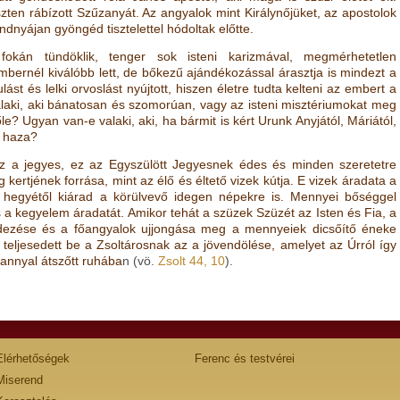
ten rábízott Szűzanyát. Az angyalok mint Királynőjüket, az apostolok
ndnyájan gyöngéd tisztelettel hódoltak előtte.
kán tündöklik, tenger sok isteni karizmával, megmérhetetlen
bernél kiválóbb lett, de bőkezű ajándékozással árasztja is mindezt a
ást és lelki orvoslást nyújtott, hiszen életre tudta kelteni az embert a
 valaki, aki bánatosan és szomorúan, vagy az isteni misztériumokat meg
e? Ugyan van-e valaki, aki, ha bármit is kért Urunk Anyjától, Máriától,
a haza?
 ez a jegyes, ez az Egyszülött Jegyesnek édes és minden szeretetre
 kertjének forrása, mint az élő és éltető vizek kútja. E vizek áradata a
on hegyétől kiárad a körülvevő idegen népekre is. Mennyei bőséggel
s a kegyelem áradatát. Amikor tehát a szüzek Szüzét az Isten és Fia, a
ndezése és a főangyalok ujjongása meg a mennyeiek dicsőítő éneke
teljesedett be a Zsoltárosnak az a jövendölése, amelyet az Úrról így
arannyal átszőtt ruhába
n
(vö.
Zsolt 44, 10
)
.
Elérhetőségek
Ferenc és testvérei
Miserend