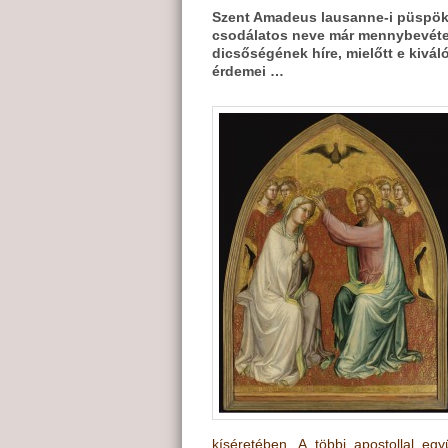
Szent Amadeus lausanne-i püspök 
csodálatos neve már mennybevétele
dicsőségének híre, mielőtt e kivál
érdemei …
kíséretében. A többi apostollal egy