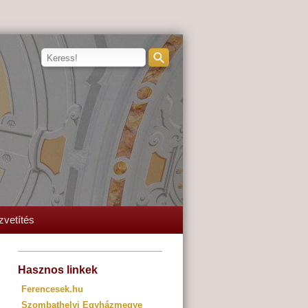
zvetítés
Hasznos linkek
Ferencesek.hu
Szombathelyi Egyházmegye