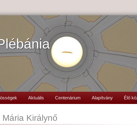
Plébánia
össégek
Aktuális
Centenárium
Alapítvány
Élő kö
Mária Királynő