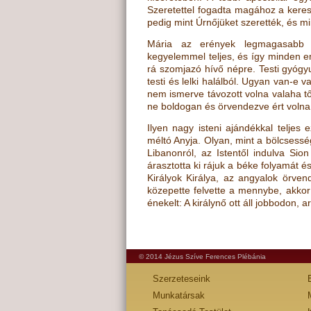
Szeretettel fogadta magához a keresz
pedig mint Úrnőjüket szerették, és mi
Mária az erények legmagasabb fo
kegyelemmel teljes, és így minden em
rá szomjazó hívő népre. Testi gyógyul
testi és lelki halálból. Ugyan van-e
nem ismerve távozott volna valaha től
ne boldogan és örvendezve ért voln
Ilyen nagy isteni ajándékkal teljes
méltó Anyja. Olyan, mint a bölcsesség
Libanonról, az Istentől indulva Si
árasztotta ki rájuk a béke folyamát é
Királyok Királya, az angyalok örve
közepette felvette a mennybe, akkor 
énekelt: A királynő ott áll jobbodon, 
© 2014 Jézus Szíve Ferences Plébánia
Szerzeteseink
Munkatársak