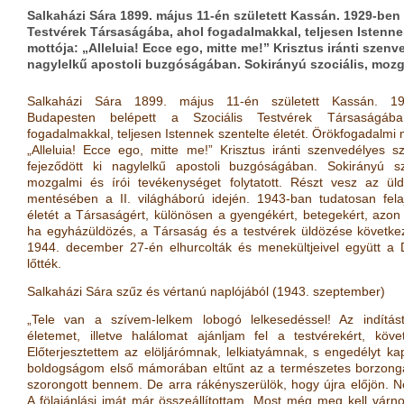
Salkaházi Sára 1899. május 11-én született Kassán. 1929-ben
Testvérek Társaságába, ahol fogadalmakkal, teljesen Istenne
mottója: „Alleluia! Ecce ego, mitte me!” Krisztus iránti szenv
nagylelkű apostoli buzgóságában. Sokirányú szociális, moz
Salkaházi Sára 1899. május 11-én született Kassán. 19
Budapesten belépett a Szociális Testvérek Társaságába
fogadalmakkal, teljesen Istennek szentelte életét. Örökfogadalmi 
„Alleluia! Ecce ego, mitte me!” Krisztus iránti szenvedélyes sz
fejeződött ki nagylelkű apostoli buzgóságában. Sokirányú szo
mozgalmi és írói tevékenységet folytatott. Részt vesz az üld
mentésében a II. világháború idején. 1943-ban tudatosan felaj
életét a Társaságért, különösen a gyengékért, betegekért, azon 
ha egyházüldözés, a Társaság és a testvérek üldözése követke
1944. december 27-én elhurcolták és menekültjeivel együtt a
lőtték.
Salkaházi Sára szűz és vértanú naplójából (1943. szeptember)
„Tele van a szívem-lelkem lobogó lelkesedéssel! Az indítás
életemet, illetve halálomat ajánljam fel a testvérekért, köve
Előterjesztettem az elöljárómnak, lelkiatyámnak, s engedélyt ka
boldogságom első mámorában eltűnt az a természetes borzong
szorongott bennem. De arra rákényszerülök, hogy újra előjön. N
A fölajánlási imát már összeállítottam. Most még meg kell várno