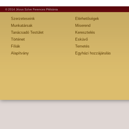
© 2014 Jézus Szíve Ferences Plébánia
Szerzeteseink
Elérhetőségek
Munkatársak
Miserend
Tanácsadó Testület
Keresztelés
Történet
Esküvő
Fíliák
Temetés
Alapítvány
Egyházi hozzájárulás