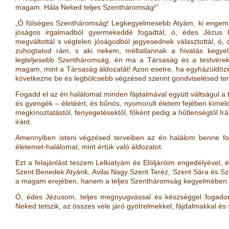
magam. Hála Neked teljes Szentháromság!”
„Ó fölséges Szentháromság! Legkegyelmesebb Atyám, ki engem v
jóságos irgalmadból gyermekeddé fogadtál, ó, édes Jézus 
megváltottál s végtelen jóságodból jegyesednek választottál, ó,
zuhogtatod rám, s aki nekem, méltatlannak a hivatás kegye
legteljesebb Szentháromság, én ma a Társaság és a testvérek i
magam, mint a Társaság áldozatát! Azon esetre, ha egyházüldözé
következne be és legbölcsebb végzésed szerint gondviselésed t
Fogadd el az én halálomat minden fájdalmával együtt váltságul a
és gyengék – életéért, és bűnös, nyomorult életem fejében kímél
megkínoztatástól, fenyegetésektől, főként pedig a hűtlenségtől Ir
iránt.
Amennyiben isteni végzésed terveiben az én halálom benne fog
életemet-halálomat, mint értük való áldozatot.
Ezt a felajánlást teszem Lelkiatyám és Elöljáróim engedélyével,
Szent Benedek Atyánk, Avilai Nagy Szent Teréz, Szent Sára és S
a magam erejében, hanem a teljes Szentháromság kegyelmében 
Ó, édes Jézusom, teljes megnyugvással és készséggel fogad
Neked tetszik, az összes vele járó gyötrelmekkel, fájdalmakkal é