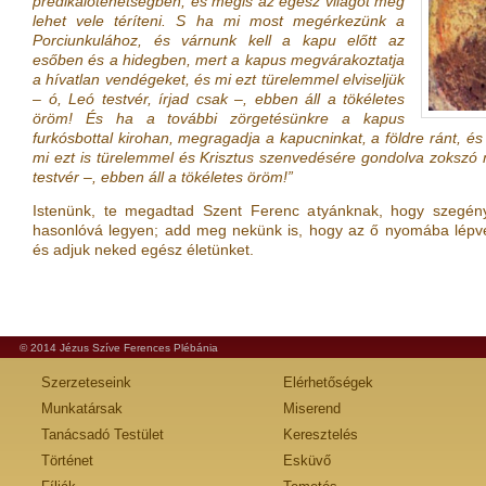
prédikálótehetségben, és mégis az egész világot meg
lehet vele téríteni. S ha mi most megérkezünk a
Porciunkulához, és várnunk kell a kapu előtt az
esőben és a hidegben, mert a kapus megvárakoztatja
a hívatlan vendégeket, és mi ezt türelemmel elviseljük
– ó, Leó testvér, írjad csak –, ebben áll a tökéletes
öröm! És ha a további zörgetésünkre a kapus
furkósbottal kirohan, megragadja a kapucninkat, a földre ránt, és a
mi ezt is türelemmel és Krisztus szenvedésére gondolva zokszó né
testvér –, ebben áll a tökéletes öröm!”
Istenünk, te megadtad Szent Ferenc atyánknak, hogy szegén
hasonlóvá legyen; add meg nekünk is, hogy az ő nyomába lépve
és adjuk neked egész életünket.
© 2014 Jézus Szíve Ferences Plébánia
Szerzeteseink
Elérhetőségek
Munkatársak
Miserend
Tanácsadó Testület
Keresztelés
Történet
Esküvő