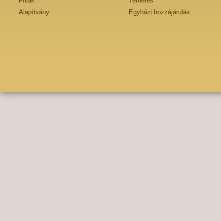
Fíliák
Temetés
Alapítvány
Egyházi hozzájárulás