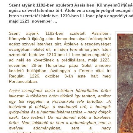
Szent atyánk 1182-ben született Assisiben. Könnyelmű ifjús
egész szívvel Istenhez tért. Átölelve a szegénységet evangél
Isten szeretetét hirdetve. 1210-ben III. Ince pápa engedélyt a
majd 1223. november …
Szent atyánk 1182-ben született Assisiben.
Könnyelmű ifjúság után lemondva atyai örökségéről
egész szívvel Istenhez tért. Átölelve a szegénységet
evangéliumi életet élt, minden teremtménynek Isten
szeretetét hirdetve. 1210-ben III. Ince pápa engedélyt
ad neki és követőinek a prédikálásra, majd 1223.
november 29-én Honoriusz pápa Solet annuere
kezdetű bullájában jóváhagyta a Ferenc által írt
Regulát. 1226. október 3-án este halt meg
Portiunculában.
Assisi szentjének tiszta lelkében háborítatlan öröm
lakozott. A tökéletes öröm titkáról így tanított, amikor
egy téli reggelen a Porciunkula felé tartottak: „A
testvérek jó példája, a csodatevő erő, a betegek
gyógyítása és a halottak feltámasztása – nagy dolgok
ezek, Leó testvér! De mindennél több a tökéletes
öröm. Nem található az sem a tudományban, sem a
nyelvek adományában, sem a nagy