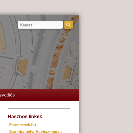
zvetítés
Hasznos linkek
Ferencesek.hu
Szombathelyi Egyházmegye