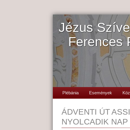
Jézus Szíve
Ferences 
Plébánia
Események
Köz
ÁDVENTI ÚT ASS
NYOLCADIK NAP