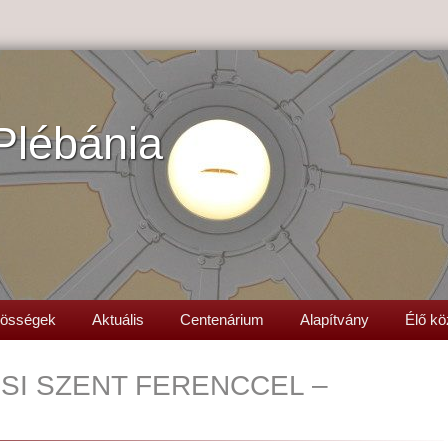
Plébánia
össégek
Aktuális
Centenárium
Alapítvány
Élő kö
ISI SZENT FERENCCEL –