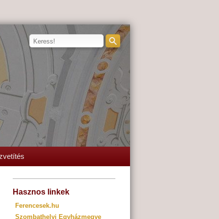
zvetítés
Hasznos linkek
Ferencesek.hu
Szombathelyi Egyházmegye