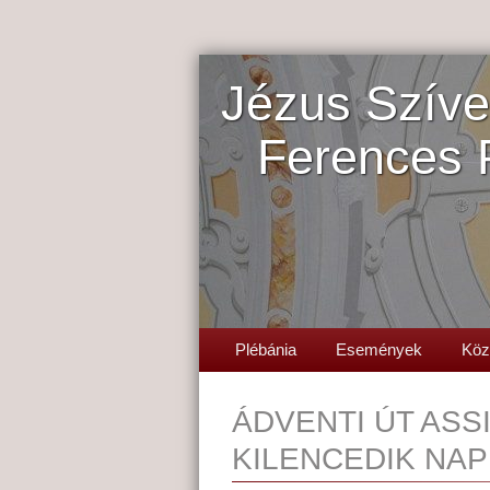
Jézus Szíve
Ferences 
Plébánia
Események
Köz
ÁDVENTI ÚT ASS
KILENCEDIK NAP