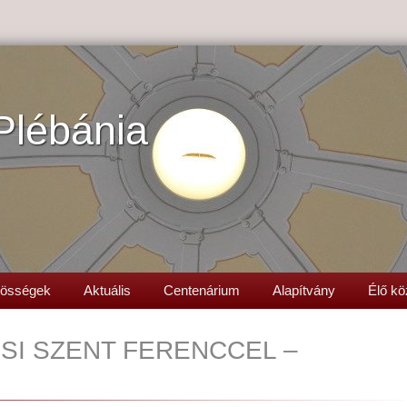
Plébánia
össégek
Aktuális
Centenárium
Alapítvány
Élő kö
ISI SZENT FERENCCEL –