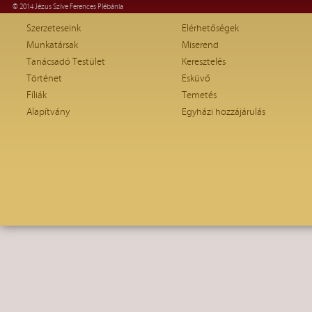
© 2014 Jézus Szíve Ferences Plébánia
Szerzeteseink
Elérhetőségek
Munkatársak
Miserend
Tanácsadó Testület
Keresztelés
Történet
Esküvő
Fíliák
Temetés
Alapítvány
Egyházi hozzájárulás