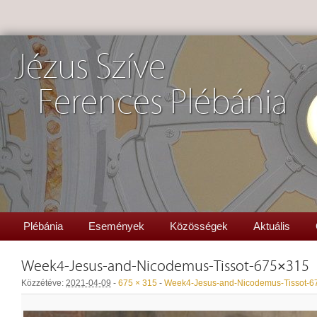
Jézus Szíve
Ferences Plébánia
Plébánia
Események
Közösségek
Aktuális
Week4-Jesus-and-Nicodemus-Tissot-675×315
Közzétéve:
2021-04-09
-
675 × 315
-
Week4-Jesus-and-Nicodemus-Tissot-6