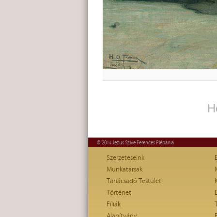
H
© 2014 Jézus Szíve Ferences Plébánia
Szerzeteseink
Munkatársak
Tanácsadó Testület
Történet
Fíliák
Alapítvány