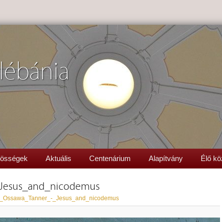
lébánia
össégek
Aktuális
Centenárium
Alapítvány
Élő kö
Jesus_and_nicodemus
_Ossawa_Tanner_-_Jesus_and_nicodemus