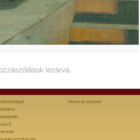
ozzászólások lezárva.
Elérhetőségek
Ferenc és testvérei
Miserend
Keresztelés
Esküvő
Temetés
Egyházi hozzájárulás