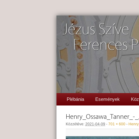
Jézus Szíve
Ferences P
Plébánia
Események
Köz
Henry_Ossawa_Tanner_-_
Közzétéve:
2021-04-09
-
701 × 600
-
Henry