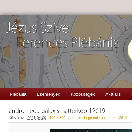
Jézus Szíve
Ferences Plébánia
Plébánia
Események
Közösségek
Aktuális
andromeda-galaxis-hatterkep-12619
Közzétéve:
2021-04-09
-
400 × 300
-
andromeda-galaxis-hatterkep-12619