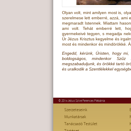
Olyan volt, mint amilyen most is, ol
szerelmese lett emberré, azzá, ami e
megmaradt Istennek. Miattam hasonlóv
ami volt. Tehát emberré lett, h
gyermekeivé tegyen, s megadja nekü
Úr Jézus Krisztus kegyelme és irgalma
most és mindenkor és mindörökké. 
Engedd, kérünk, Úristen, hogy mi, a
boldogságos, mindenkor Szűz M
megszabaduljunk, és örökké tartó öröm
és uralkodik a Szentlélekkel egységb
© 2014 Jézus Szíve Ferences Plébánia
Szerzeteseink
Munkatársak
Tanácsadó Testület