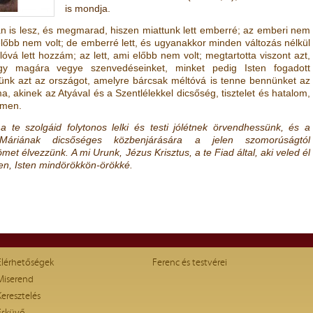
is mondja.
yan is lesz, és megmarad, hiszen miattunk lett emberré; az emberi nem
lőbb nem volt; de emberré lett, és ugyanakkor minden változás nélkül
á lett hozzám; az lett, ami előbb nem volt; megtartotta viszont azt,
ogy magára vegye szenvedéseinket, minket pedig Isten fogadott
nk azt az országot, amelyre bárcsak méltóvá is tenne bennünket az
, akinek az Atyával és a Szentlélekkel dicsőség, tisztelet és hatalom,
Ámen.
 te szolgáid folytonos lelki és testi jólétnek örvendhessünk, és a
áriának dicsőséges közbenjárására a jelen szomorúságtól
et élvezzünk. A mi Urunk, Jézus Krisztus, a te Fiad által, aki veled él
en, Isten mindörökkön-örökké.
Elérhetőségek
Ferenc és testvérei
Miserend
Keresztelés