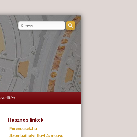
zvetítés
Hasznos linkek
Ferencesek.hu
Szombathelyi Egyházmegye