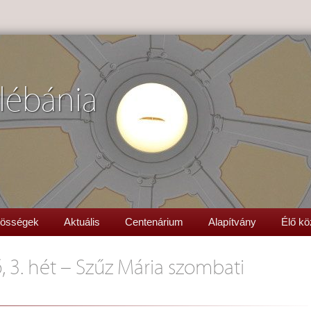
lébánia
össégek
Aktuális
Centenárium
Alapítvány
Élő kö
, 3. hét – Szűz Mária szombati