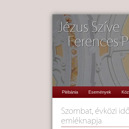
Jézus Szíve
Ferences P
Plébánia
Események
Köz
Szombat, évközi idő
emléknapja