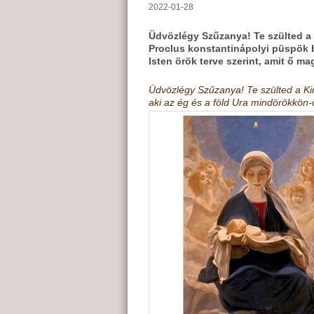
2022-01-28
Üdvözlégy Szűzanya! Te szülted a K
Proclus konstantinápolyi püspök be
Isten örök terve szerint, amit ő maga
Üdvözlégy Szűzanya! Te szülted a Kir
aki az ég és a föld Ura mindörökkön-