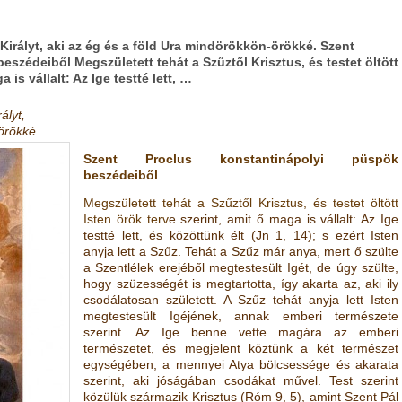
irályt, aki az ég és a föld Ura mindörökkön-örökké. Szent
szédeiből Megszületett tehát a Szűztől Krisztus, és testet öltött
 is vállalt: Az Ige testté lett, …
ályt,
örökké.
Szent Proclus konstantinápolyi püspök
beszédeiből
Megszületett tehát a Szűztől Krisztus, és testet
öltött
Isten örök terv
e szerint, amit ő maga is vállalt: Az Ige
testté lett, és közöttünk élt
(
Jn 1, 14
)
; s ezért Isten
anyja lett a Szűz. Tehát a Szűz már anya, mert ő szülte
a Szentlélek erejéből megtestesült Igét, de úgy szülte,
hogy szüzességét is megtartotta, így akarta az, aki ily
csodálatosan született. A Szűz tehát anyja lett Isten
megtestesült Igéjének, annak emberi természete
szerint. Az Ige benne vette magára az emberi
természetet, és megjelent köztünk a két természet
egységében, a mennyei Atya bölcsessége és akarata
szerint, aki jóságában csodákat művel. Test szerint
közülük származik Krisztus
(
Róm 9, 5
)
, amint Szent Pál