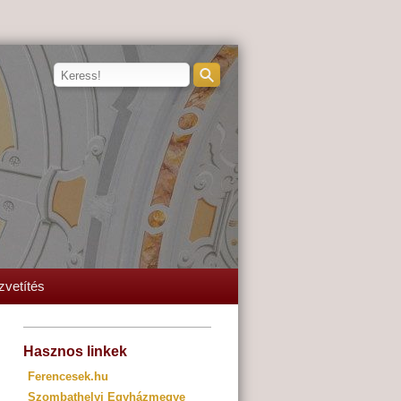
zvetítés
Hasznos linkek
Ferencesek.hu
Szombathelyi Egyházmegye