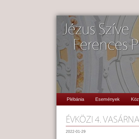
Jézus Szíve
Ferences P
Plébánia
Események
Köz
ÉVKÖZI 4. VASÁRN
2022-01-29