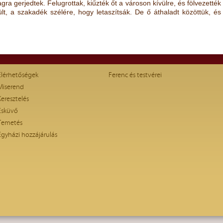
ra gerjedtek. Felugrottak, kiűzték őt a városon kívülre, és fölvezették
t, a szakadék szélére, hogy letaszítsák. De ő áthaladt közöttük, és
Elérhetőségek
Ferenc és testvérei
Miserend
Keresztelés
Esküvő
Temetés
Egyházi hozzájárulás