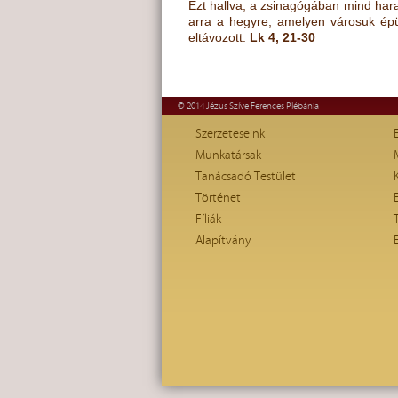
Ezt hallva, a zsinagógában mind harag
arra a hegyre, amelyen városuk épül
eltávozott.
Lk 4, 21-30
© 2014 Jézus Szíve Ferences Plébánia
Szerzeteseink
Munkatársak
Tanácsadó Testület
Történet
Fíliák
Alapítvány