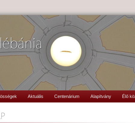
lébánia
össégek
Aktuális
Centenárium
Alapítvány
Élő kö
AP