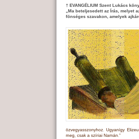
† EVANGÉLIUM Szent Lukács könyv
„Ma beteljesedett az Írás, melyet a
fönséges szavakon, amelyek ajkáró
özvegyasszonyhoz. Ugyanígy Elizeus 
meg, csak a szíriai Namán.”