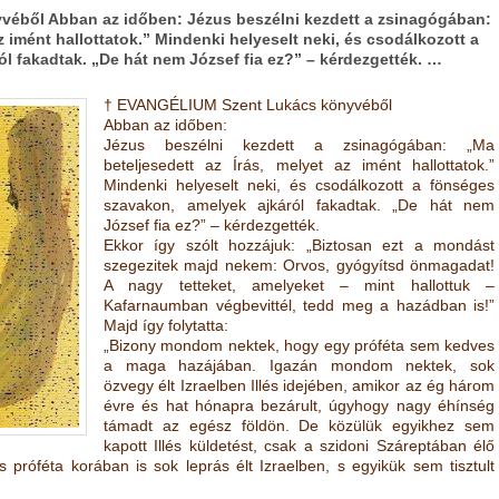
éből Abban az időben: Jézus beszélni kezdett a zsinagógában:
z imént hallottatok.” Mindenki helyeselt neki, és csodálkozott a
l fakadtak. „De hát nem József fia ez?” – kérdezgették. …
† EVANGÉLIUM Szent Lukács könyvéből
Abban az időben:
Jézus beszélni kezdett a zsinagógában: „Ma
beteljesedett az Írás, melyet az imént hallottatok.”
Mindenki helyeselt neki, és csodálkozott a fönséges
szavakon, amelyek ajkáról fakadtak. „De hát nem
József fia ez?” – kérdezgették.
Ekkor így szólt hozzájuk: „Biztosan ezt a mondást
szegezitek majd nekem: Orvos, gyógyítsd önmagadat!
A nagy tetteket, amelyeket – mint hallottuk –
Kafarnaumban végbevittél, tedd meg a hazádban is!”
Majd így folytatta:
„Bizony mondom nektek, hogy egy próféta sem kedves
a maga hazájában. Igazán mondom nektek, sok
özvegy élt Izraelben Illés idejében, amikor az ég három
évre és hat hónapra bezárult, úgyhogy nagy éhínség
támadt az egész földön. De közülük egyikhez sem
kapott Illés küldetést, csak a szidoni Száreptában élő
próféta korában is sok leprás élt Izraelben, s egyikük sem tisztult