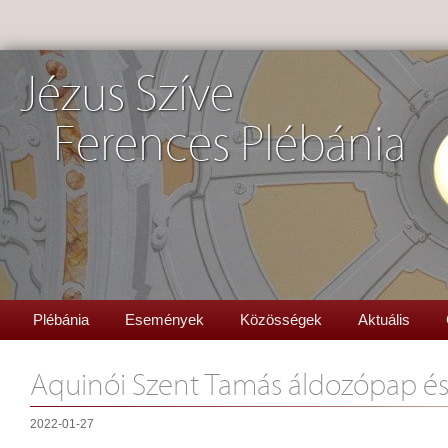
Jézus Szíve
Ferences Plébánia
Plébánia
Események
Közösségek
Aktuális
Aquinói Szent Tamás áldozópap és
2022-01-27