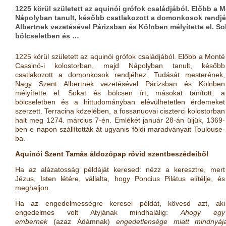
1225 körül született az aquinói grófok családjából. Előbb a 
Nápolyban tanult, később csatlakozott a domonkosok rendjé
Albertnek vezetésével Párizsban és Kölnben mélyítette el. Sok
bölcseletben és …
1225 körül született az aquinói grófok családjából. Előbb a Monté
Cassinó-i kolostorban, majd Nápolyban tanult, később
csatlakozott a domonkosok rendjéhez. Tudását mesterének,
Nagy Szent Albertnek vezetésével Párizsban és Kölnben
mélyítette el. Sokat és bölcsen írt, másokat tanított, a
bölcseletben és a hittudományban elévülhetetlen érdemeket
szerzett. Terracina közelében, a fossanuovai ciszterci kolostorban
halt meg 1274. március 7-én. Emlékét január 28-án üljük, 1369-
ben e napon szállították át ugyanis földi maradványait Toulouse-
ba.
Aquinói Szent Tamás áldozópap rövid szentbeszédeiből
Ha az alázatosság példáját keresed: nézz a keresztre, mert
Jézus, Isten létére, vállalta, hogy Poncius Pilátus elítélje, és
meghaljon.
Ha az engedelmességre keresel példát, kövesd azt, aki
engedelmes volt Atyjának mindhalálig:
Ahogy egy
embernek
(azaz Ádámnak)
engedetlensége miatt mindnyá