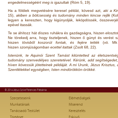
engedelmességéért meg is igazultak
(
Róm 5, 19
)
.
Ha a földiek megvetésére keresel példát, kövesd azt,
aki a Ki
15
)
,
akiben a bölcsesség és tudomány minden kincse rejlik
(
Kol
legyen a kereszten, hogy kigúnyolják, leköpdössék, összeverjék
epével itassák.
Te se áhítozz hát díszes ruhákra és gazdagságra, hiszen
eloszto
Ne törekedj arra, hogy tiszteljenek, hiszen ő gúnyt és verést 
hiszen
tövisből koszorút fontak, és fejére tették
(vö.
Mk
hiszen
szomjúságomban ecettel itattak
(
Zsolt 68, 22
)
.
Istenünk, te Aquinói Szent Tamást kitüntetted az életszents
tudomány szenvedélyes szeretetével. Kérünk, add segítségedet,
híven kövessük jótetteinek példáját. A mi Urunk, Jézus Krisztus, a 
Szentlélekkel egységben, Isten mindörökkön-örökké.
© 2014 Jézus Szíve Ferences Plébánia
Szerzeteseink
Elérhetőségek
Munkatársak
Miserend
Tanácsadó Testület
Keresztelés
Történet
Esküvő