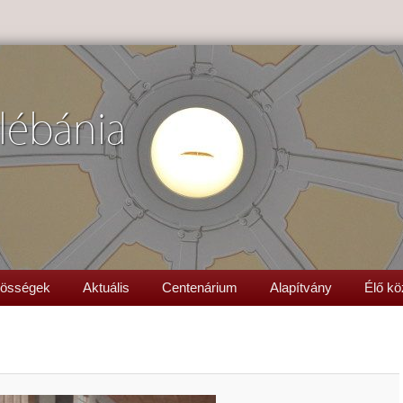
lébánia
össégek
Aktuális
Centenárium
Alapítvány
Élő kö