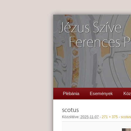
Jézus Szíve
Ferences P
Plébánia
Események
Köz
scotus
Közzétéve:
2025-11-07
-
271 × 375
-
scotus