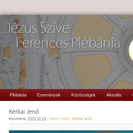
Jézus Szíve
Ferences Plébánia
Plébánia
Események
Közösségek
Aktuális
Kerkai Jenő
Közzétéve:
2025-11-03
-
1422 × 2011
-
Kerkai Jenő