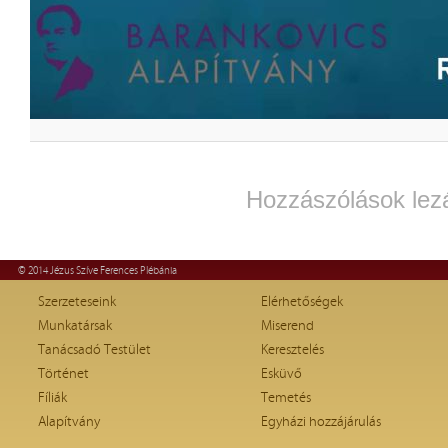
Hozzászólások lez
© 2014 Jézus Szíve Ferences Plébánia
Szerzeteseink
Elérhetőségek
Munkatársak
Miserend
Tanácsadó Testület
Keresztelés
Történet
Esküvő
Fíliák
Temetés
Alapítvány
Egyházi hozzájárulás