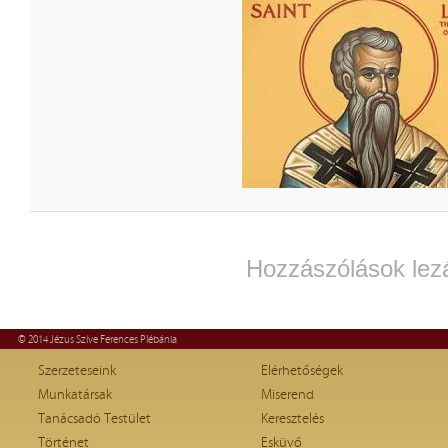
Hozzászólások lez
© 2014 Jézus Szíve Ferences Plébánia
Szerzeteseink
Elérhetőségek
Munkatársak
Miserend
Tanácsadó Testület
Keresztelés
Történet
Esküvő