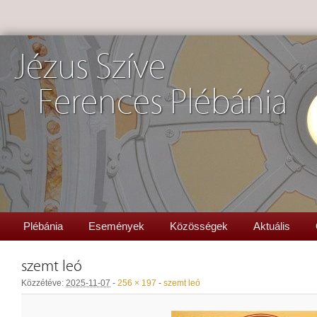
Jézus Szíve
Ferences Plébánia
Plébánia
Események
Közösségek
Aktuális
szemt leó
Közzétéve:
2025-11-07
-
256 × 197
-
szemt leó