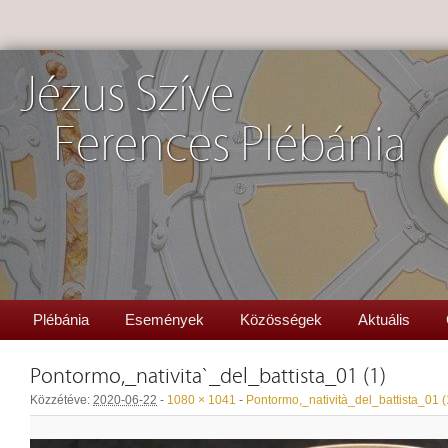
Jézus Szíve
Ferences Plébánia
Plébánia
Események
Közösségek
Aktuális
Pontormo,_natività_del_battista_01 (1)
Közzétéve:
2020-06-22
-
1080 × 1041
-
Pontormo,_natività_del_battista_01 (