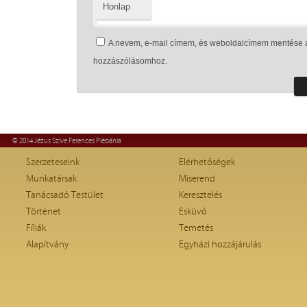
Honlap
A nevem, e-mail címem, és weboldalcímem mentése 
hozzászólásomhoz.
© 2014 Jézus Szíve Ferences Plébánia
Szerzeteseink
Elérhetőségek
Munkatársak
Miserend
Tanácsadó Testület
Keresztelés
Történet
Esküvő
Fíliák
Temetés
Alapítvány
Egyházi hozzájárulás