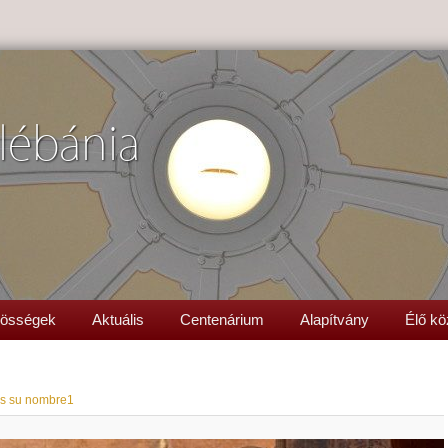
lébánia
össégek
Aktuális
Centenárium
Alapítvány
Élő kö
es su nombre1