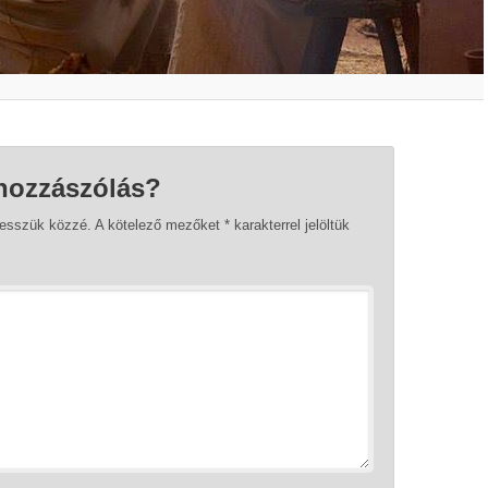
hozzászólás?
tesszük közzé.
A kötelező mezőket
*
karakterrel jelöltük