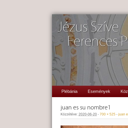
Jézus Szíve
Ferences P
Plébánia
Események
Köz
juan es su nombre1
Közzétéve:
2020-06-20
-
700 × 525
-
juan 