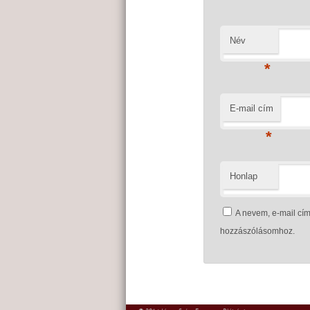
Név
*
E-mail cím
*
Honlap
A nevem, e-mail c
hozzászólásomhoz.