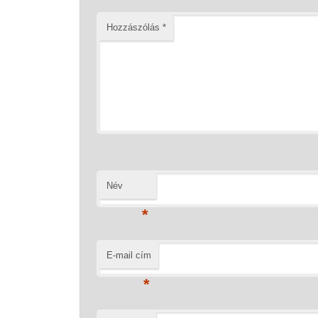
Hozzászólás
*
Név
*
E-mail cím
*