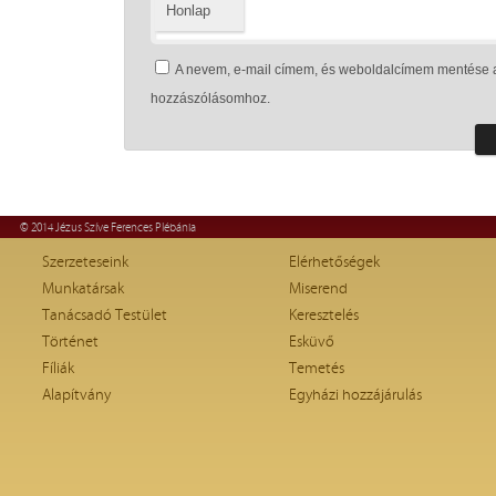
Honlap
A nevem, e-mail címem, és weboldalcímem mentése 
hozzászólásomhoz.
© 2014 Jézus Szíve Ferences Plébánia
Szerzeteseink
Elérhetőségek
Munkatársak
Miserend
Tanácsadó Testület
Keresztelés
Történet
Esküvő
Fíliák
Temetés
Alapítvány
Egyházi hozzájárulás