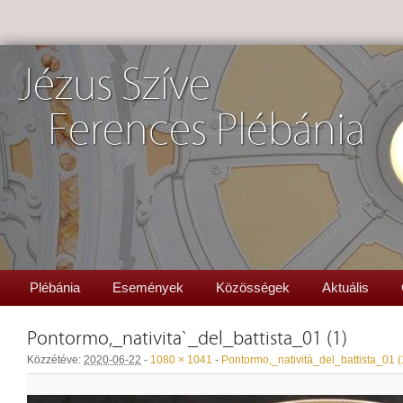
Jézus Szíve
Ferences Plébánia
Plébánia
Események
Közösségek
Aktuális
Pontormo,_natività_del_battista_01 (1)
Közzétéve:
2020-06-22
-
1080 × 1041
-
Pontormo,_natività_del_battista_01 (