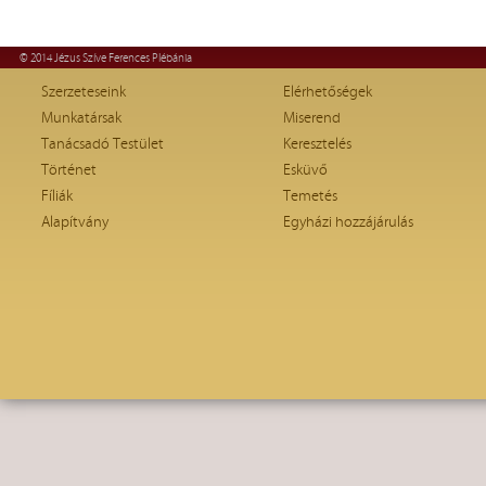
© 2014 Jézus Szíve Ferences Plébánia
Szerzeteseink
Elérhetőségek
Munkatársak
Miserend
Tanácsadó Testület
Keresztelés
Történet
Esküvő
Fíliák
Temetés
Alapítvány
Egyházi hozzájárulás