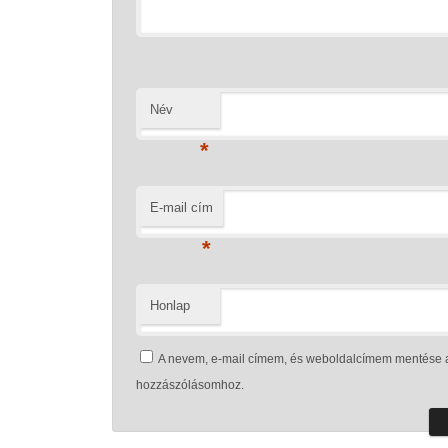
Név
*
E-mail cím
*
Honlap
A nevem, e-mail címem, és weboldalcímem mentése 
hozzászólásomhoz.