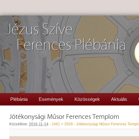
Jézus Szíve
Ferences Plébánia
Plébánia
Események
Közösségek
Aktuális
Jótékonysági Műsor Ferences Templom
Közzétéve:
2016-11-14
-
2481 × 3508
-
Jótékonysági Műsor Ferences Temp